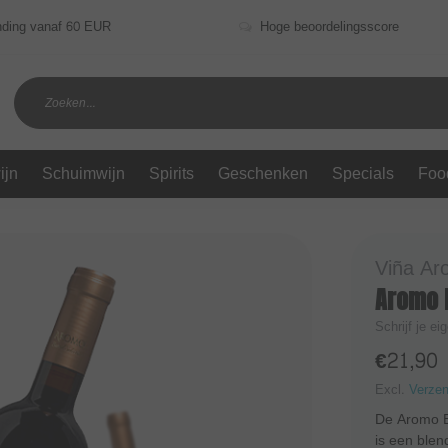
nding vanaf 60 EUR
Hoge beoordelingsscore
ijn
Schuimwijn
Spirits
Geschenken
Specials
Foo
Viña Ar
Aromo B
Schrijf je ei
€21,90
Excl.
Verze
De Aromo Ba
is een ble