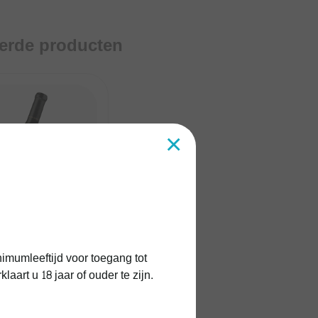
eerde producten
×
imumleeftijd voor toegang tot
ndo Special Blend
art u 18 jaar of ouder te zijn.
Blend van Bodega Del
o is een rode wijn uit