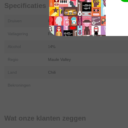
Specificaties
Druiven
Cabernet Sauvignon (80%), Carmenere (15
Vatlagering
Franse eikenhouten vaten, 14 maanden
Alcohol
14%
Regio
Maule Valley
Land
Chili
Bekroningen
Wat onze klanten zeggen