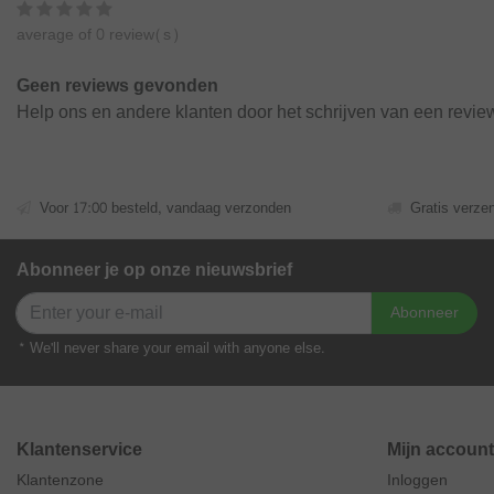
average of 0 review(s)
Geen reviews gevonden
Help ons en andere klanten door het schrijven van een revie
Voor 17:00 besteld, vandaag verzonden
Gratis verze
Abonneer je op onze nieuwsbrief
Abonneer
* We'll never share your email with anyone else.
Klantenservice
Mijn account
Klantenzone
Inloggen