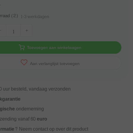
.
rraad (2)
1-3 werkdagen
-
+
Toevoegen aan winkelwagen
Aan verlanglijst toevoegen
0
uur besteld, vandaag verzonden
kgarantie
gische
onderneming
rzending vanaf
60 euro
ormatie?
Neem contact op over dit product