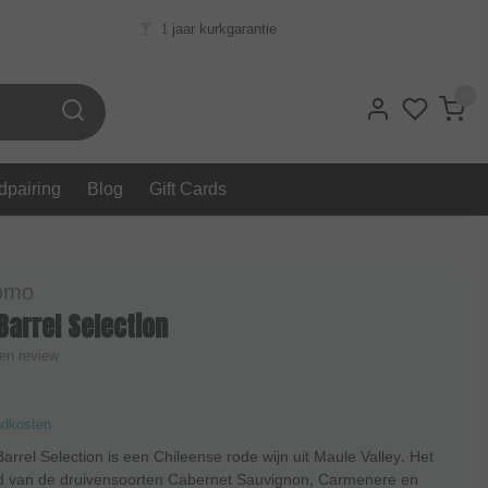
1 jaar kurkgarantie
0
dpairing
Blog
Gift Cards
omo
arrel Selection
gen review
ndkosten
rrel Selection is een Chileense rode wijn uit Maule Valley. Het
nd van de druivensoorten Cabernet Sauvignon, Carmenere en