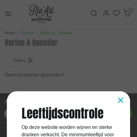
0
Home
Merken
Barton & Guestier
Barton & Guestier
Filters
Geen producten gevonden!
×
Abonneer je op onze nieuwsbrief
Leeftijdscontrole
Abonneer
* We'll never share your email with anyone else.
Op deze website worden wijnen en sterke
dranken verkocht. De minimumleeftijd voor
Mijn account