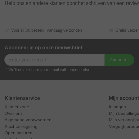
Help ons en andere klanten door het schrijven van een revie
Voor 17:00 besteld, vandaag verzonden
Gratis verze
Abonneer je op onze nieuwsbrief
Abonneer
* We'll never share your email with anyone else.
Klantenservice
Mijn account
Klantenzone
Inloggen
Over ons
Mijn bestelling
Algemene voorwaarden
Mijn verlanglijst
Klachtenregeling
Vergelijk produ
Openingsuren