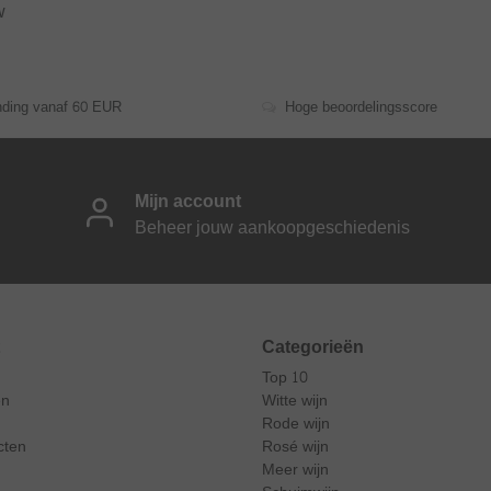
w
nding vanaf 60 EUR
Hoge beoordelingsscore
Mijn account
Beheer jouw aankoopgeschiedenis
Categorieën
Top 10
en
Witte wijn
Rode wijn
cten
Rosé wijn
Meer wijn