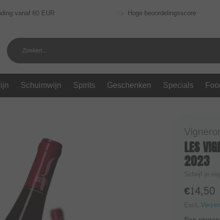
nding vanaf 60 EUR
Hoge beoordelingsscore
ijn
Schuimwijn
Spirits
Geschenken
Specials
Foo
Vignero
LES VIG
2023
Schrijf je ei
€14,50
Excl.
Verze
Een elegant