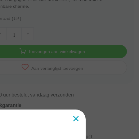
nbare charme.
rraad (52)
-
+
Toevoegen aan winkelwagen
Aan verlanglijst toevoegen
0
uur besteld, vandaag verzonden
kgarantie
×
gische
onderneming
rzending vanaf
60 euro
ormatie?
Neem contact op over dit product