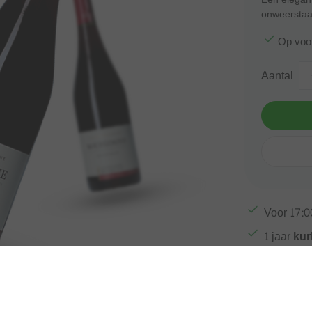
onweerstaa
Op voo
Aantal
Voor
17:0
1 jaar
kur
100%
Bel
Afbeelding vergroten
Gratis ve
Meer inf