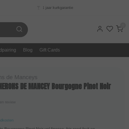
1 jaar kurkgarantie
0
dpairing
Blog
Gift Cards
ns de Manceys
NERONS DE MANCEY Bourgogne Pinot Noir
gen review
ndkosten
e Bourgogne Pinot Noir vol finesse, fris rood fruit en