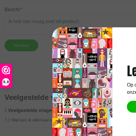
Bericht*
Verstuur
L
9,8
Op d
onze
Veelgestelde vragen
1 Veelgestelde vragen
1.1 Wat kan ik allemaal opzoeken met de zoekbalk?