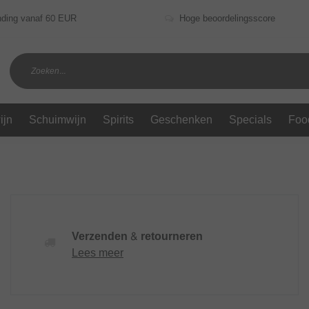
nding vanaf 60 EUR
Hoge beoordelingsscore
ijn
Schuimwijn
Spirits
Geschenken
Specials
Foo
Verzenden & retourneren
Lees meer