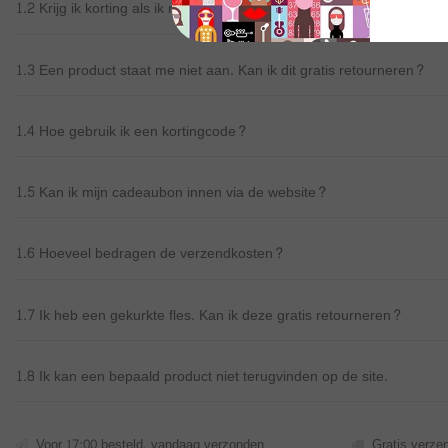
1.2 Krijg ik korting als ik meerdere flessen koop?
1.3 Een product staat me niet aan. Kan ik dit gratis retourneren?
1.4 Hoe gebruik ik een kortingcode?
1.5 Kan ik mijn cadeaubon innen via de website?
1.6 Hoeveel bedragen de verzendkosten?
1.7 Ik heb een gekurkte fles. Kan ik deze gratis retourneren?
1.8 Ik kan een bepaald product niet terugvinden op de site.
Voor 17:00 besteld, vandaag verzonden
Gratis verze