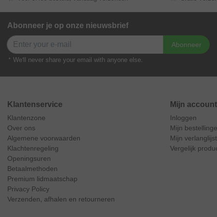
Abonneer je op onze nieuwsbrief
Abonneer
* We'll never share your email with anyone else.
Klantenservice
Mijn account
Klantenzone
Inloggen
Over ons
Mijn bestelling
Algemene voorwaarden
Mijn verlanglijst
Klachtenregeling
Vergelijk produ
Openingsuren
Betaalmethoden
Premium lidmaatschap
Privacy Policy
Verzenden, afhalen en retourneren