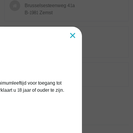
Brusselsesteenweg 41a
B-1981 Zemst
×
Bedrijf
kvk:
btw: BE0869.958.455
Bankrekening
BE64001441609552
imumleeftijd voor toegang tot
art u 18 jaar of ouder te zijn.