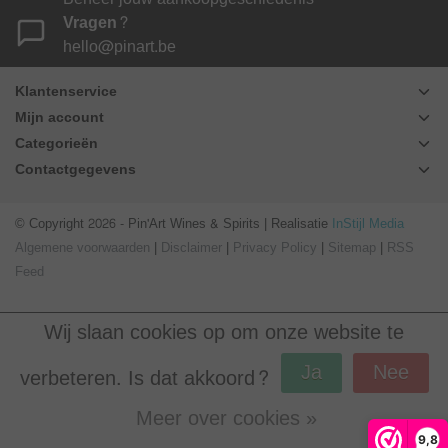
Vragen?
hello@pinart.be
Klantenservice
Mijn account
Categorieën
Contactgegevens
© Copyright 2026 - Pin'Art Wines & Spirits | Realisatie
InStijl Media
Algemene voorwaarden
|
Disclaimer
|
Privacy Policy
|
Sitemap
|
RSS
Feed
Wij slaan cookies op om onze website te
Ja
Nee
verbeteren. Is dat akkoord?
Meer over cookies »
Beoordeling op
Webwinkel Keur
voor Pin'Art Wines & Spirits: 9.8/10
9,8
(390 beoordelingen)