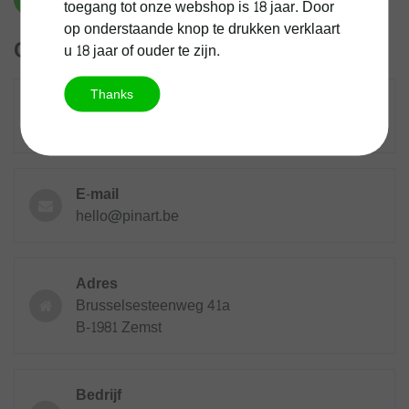
toegang tot onze webshop is 18 jaar. Door
op onderstaande knop te drukken verklaart
Contactgegevens
u 18 jaar of ouder te zijn.
Thanks
Bel ons en stel jouw vraag
+32 15 20 75 85
E-mail
hello@pinart.be
Adres
Brusselsesteenweg 41a
B-1981 Zemst
Bedrijf