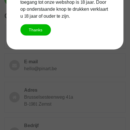
toegang tot onze webshop is 18 jaar. Door
op onderstaande knop te drukken verklaart
Contactgegevens
u 18 jaar of ouder te zijn.
Thanks
Bel ons en stel jouw vraag
+32 15 20 75 85
E-mail
hello@pinart.be
Adres
Brusselsesteenweg 41a
B-1981 Zemst
Bedrijf