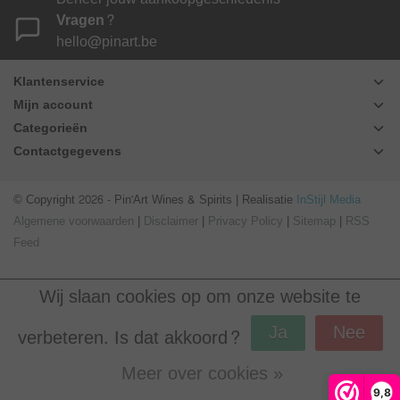
Vragen?
hello@pinart.be
Klantenservice
Mijn account
Categorieën
Contactgegevens
© Copyright 2026 - Pin'Art Wines & Spirits | Realisatie
InStijl Media
Algemene voorwaarden
|
Disclaimer
|
Privacy Policy
|
Sitemap
|
RSS
Feed
Wij slaan cookies op om onze website te
Ja
Nee
verbeteren. Is dat akkoord?
Meer over cookies »
Beoordeling op
Webwinkel Keur
voor Pin'Art Wines & Spirits: 9.8/10
9,8
(390 beoordelingen)