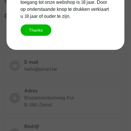
toegang tot onze webshop is 18 jaar. Door
op onderstaande knop te drukken verklaart
Contactgegevens
u 18 jaar of ouder te zijn.
Thanks
Bel ons en stel jouw vraag
+32 15 20 75 85
E-mail
hello@pinart.be
Adres
Brusselsesteenweg 41a
B-1981 Zemst
Bedrijf