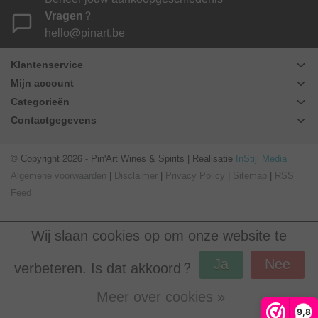
Vragen?
hello@pinart.be
Klantenservice
Mijn account
Categorieën
Contactgegevens
© Copyright 2026 - Pin'Art Wines & Spirits | Realisatie
InStijl Media
Algemene voorwaarden
|
Disclaimer
|
Privacy Policy
|
Sitemap
|
RSS
Feed
Wij slaan cookies op om onze website te
Ja
Nee
verbeteren. Is dat akkoord?
Meer over cookies »
Beoordeling op
Webwinkel Keur
voor Pin'Art Wines & Spirits: 9.8/10
9,8
(390 beoordelingen)