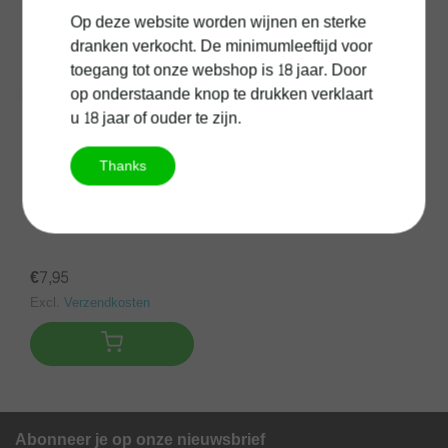
Op deze website worden wijnen en sterke
dranken verkocht. De minimumleeftijd voor
toegang tot onze webshop is 18 jaar. Door
op onderstaande knop te drukken verklaart
u 18 jaar of ouder te zijn.
Thanks
Kingpin Chardonnay
€7,95
Excl.
Verzendkosten
Abonneer je op onze nieuwsbrief