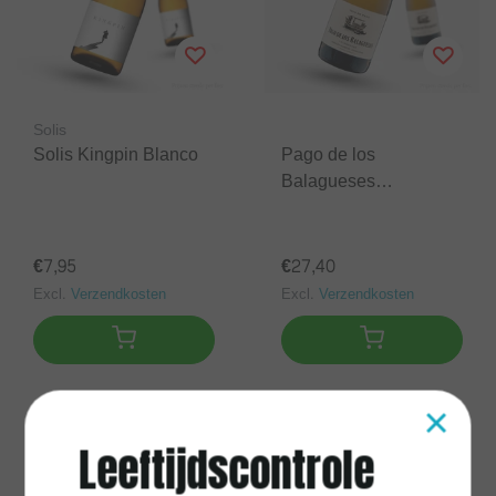
Solis
Solis Kingpin Blanco
Pago de los
Balagueses
Chardonnay
€7,95
€27,40
Excl.
Verzendkosten
Excl.
Verzendkosten
×
Leeftijdscontrole