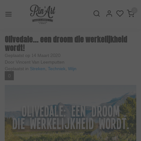
0
Olivedale... een droom die werkelijkheid
wordt!
Geplaatst op
14 Maart 2020
Door Vincent Van Leemputten
Geplaatst in
Streken
,
Techniek
,
Wijn
0