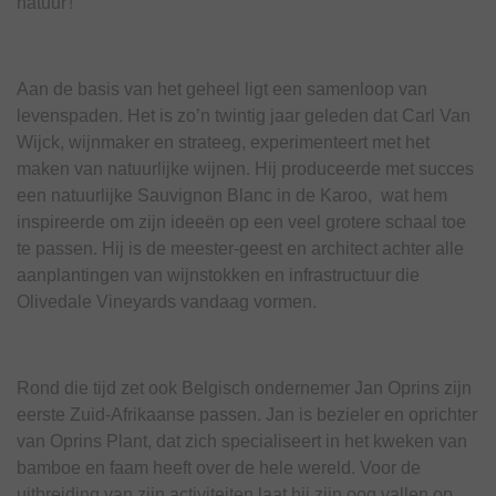
natuur!
Aan de basis van het geheel ligt een samenloop van
levenspaden. Het is zo’n twintig jaar geleden dat Carl Van
Wijck, wijnmaker en strateeg, experimenteert met het
maken van natuurlijke wijnen. Hij produceerde met succes
een natuurlijke Sauvignon Blanc in de Karoo, wat hem
inspireerde om zijn ideeën op een veel grotere schaal toe
te passen. Hij is de meester-geest en architect achter alle
aanplantingen van wijnstokken en infrastructuur die
Olivedale Vineyards vandaag vormen.
Rond die tijd zet ook Belgisch ondernemer Jan Oprins zijn
eerste Zuid-Afrikaanse passen. Jan is bezieler en oprichter
van Oprins Plant, dat zich specialiseert in het kweken van
bamboe en faam heeft over de hele wereld. Voor de
uitbreiding van zijn activiteiten laat hij zijn oog vallen op