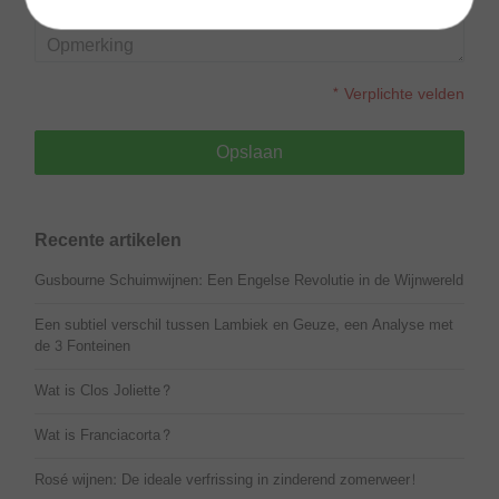
* Verplichte velden
Opslaan
Recente artikelen
Gusbourne Schuimwijnen: Een Engelse Revolutie in de Wijnwereld
Een subtiel verschil tussen Lambiek en Geuze, een Analyse met
de 3 Fonteinen
Wat is Clos Joliette?
Wat is Franciacorta?
Rosé wijnen: De ideale verfrissing in zinderend zomerweer!