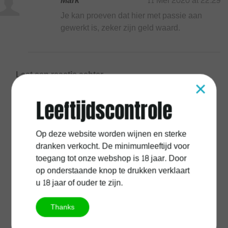
Mark
11 Mei 2020 at 22:29
Je kan proeven dat hier met passie aan
gewerkt is, zeker zijn geld waard.
Laat een reactie achter
×
Naam:
*
Leeftijdscontrole
Op deze website worden wijnen en sterke
dranken verkocht. De minimumleeftijd voor
E-mail:
*
toegang tot onze webshop is 18 jaar. Door
op onderstaande knop te drukken verklaart
u 18 jaar of ouder te zijn.
* Uw e-mailadres wordt niet gepubliceerd.
Thanks
Opmerking:
*