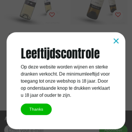
×
Leza Garcia
Badiola
Nube Leza Garcia
Badiola Bideona Viura
Semi-Dulce
Cabezadas DO Rioja
Leeftijdscontrole
Op deze website worden wijnen en sterke
€9,90
€13,95
dranken verkocht. De minimumleeftijd voor
Excl.
Verzendkosten
Excl.
Verzendkosten
toegang tot onze webshop is 18 jaar. Door
op onderstaande knop te drukken verklaart
u 18 jaar of ouder te zijn.
Thanks
Abonneer je op onze nieuwsbrief
Abonneer