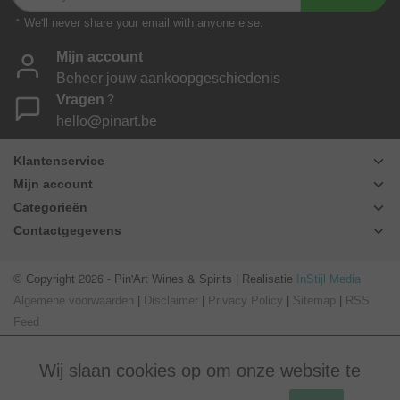
* We'll never share your email with anyone else.
Mijn account
Beheer jouw aankoopgeschiedenis
Vragen?
hello@pinart.be
Klantenservice
Mijn account
Categorieën
Contactgegevens
© Copyright 2026 - Pin'Art Wines & Spirits | Realisatie
InStijl Media
Algemene voorwaarden
|
Disclaimer
|
Privacy Policy
|
Sitemap
|
RSS
Feed
Wij slaan cookies op om onze website te