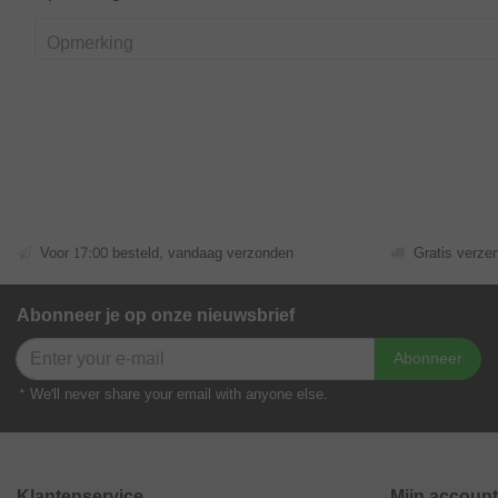
Voor 17:00 besteld, vandaag verzonden
Gratis verze
Abonneer je op onze nieuwsbrief
Abonneer
* We'll never share your email with anyone else.
Klantenservice
Mijn account