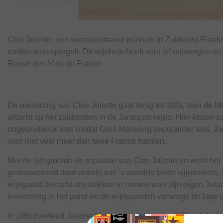
Clos Joliette, een vooraanstaand wijnhuis in Zuidwest-Frankrij
traditie weerspiegelt. Dit wijnhuis heeft veel lof ontvangen
Revue des Vins de France.
De oorsprong van Clos Joliette gaat terug tot 1929, toen de M
uitzicht op het zuidoosten in de Jurançon-regio. Hier kozen z
ongebruikelijk was omdat Gros Manseng populairder was. Z
voor niet veel meer dan twee Franse franken.
Met de tijd groeide de reputatie van Clos Joliette en werd h
gerespecteerd door enkele van 's werelds beste wijnmakers. 
wijngaard bezocht om stekken te nemen voor zijn eigen Jura
investering in het pand en de wijngaarden vanwege de lage p
In 1989 overleed Jeanne Migne, de eigenaar van Clos Joliette