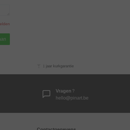
velden
aan
1 jaar kurkgarantie
Vragen?
hello@pinart.be
Contactgegevens