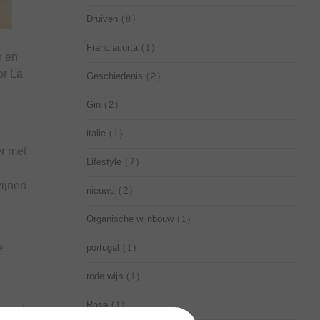
Druiven
(8)
Franciacorta
(1)
n en
or La
Geschiedenis
(2)
Gin
(2)
italie
(1)
er met
Lifestyle
(7)
ijnen
nieuws
(2)
Organische wijnbouw
(1)
e
portugal
(1)
rode wijn
(1)
Rosé
(1)
dgoed