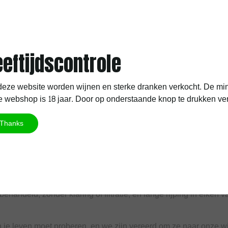
eveild. De zoon van de Mignes, die in de auto-industrie werkte,
en nu zeldzaam zijn en bij veilingen honderden euro's oplever
 de wijnmaker Charles Hours en acteur Gérard Depardieu. De
elaar uit Parijs. Renaud behandelde Clos Joliette echter meer 
eeftijdscontrole
gaarden. Renaud overleed in 2015 en liet zijn vrouw, dochter e
nwege complexe Franse erfeniswetten.
eze website worden wijnen en sterke dranken verkocht. De min
 maar ondanks zijn bekendheid vonden zich weinig potentiële ko
 webshop is 18 jaar. Door op onderstaande knop te drukken verkla
an-Marc Grussaute, een eminente lokale wijnmaker, en het coll
 werden overgenomen door wijnhandelaar Lionel Osmin uit Pala
Thanks
are karakter worden nog versterkt door deze laatste lotgevalle
romatische halfzoete wijnen, die de reputatie van Antoine Gerb
nieke aspecten: de locatie op 300 meter hoogte, de atypische te
handeld, zonder klaring of filtratie, en lange rijping in eiken v
in je leven moet proberen, en we zijn vereerd om ze naar onze wi