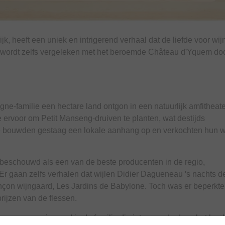
k, heeft een uniek en intrigerend verhaal dat de liefde voor wij
 en wordt zelfs vergeleken met het beroemde Château d'Yquem do
igne-familie een hectare land ontgon in een natuurlijk amfitheat
e ervoor om Petit Manseng-druiven te planten, wat destijds
e bouwden gestaag een lokale aanhang op en verkochten hun w
et beschouwd als een van de beste producenten in de regio,
Er gaan zelfs verhalen dat wijlen Didier Dagueneau 's nachts d
nçon wijngaard, Les Jardins de Babylone. Toch was er beperkte
rijzen van de flessen.
, en er was niemand in de familie die interesse had om het lan