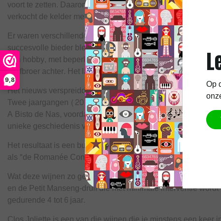
voort te zetten. Daarom werd de wijngaard rond 1990 of 1991 g
verkocht de kelder met oude jaargangen, waardoor oude fless
Er waren verschillende geïnteresseerde partijen, waaronder
succesvolle bieder bleek echter Michel Renaud, een wijnhand
L
een hobby, met beperkte investeringen in het pand en de wijn
stiefbroer achter. Het landgoed kwam opnieuw in gevaar va
9,8
Op d
Het nieuws verspreidde zich dat Clos Joliette te koop stond,
onze
Twee jaargangen (2016 en 2017) werden gevinifieerd door Je
A Bisto de Nas, voordat de voorraad en het wijnbouwbeheer
unieke geschiedenis van het domein en zijn geheime, ongrijpb
Het resultaat is een buitengewone selectie van complexe en a
als "de Romanée Conti van Zuidwest-Frankrijk" waarmaken.
Wat deze wijnen zo gewild maakt, is de combinatie van drie u
en de Petit Manseng-druif die met minimale interventie wordt be
gedurende 4 tot 6 jaar.
Clos Joliette is een van die wijnen die je minstens een keer 