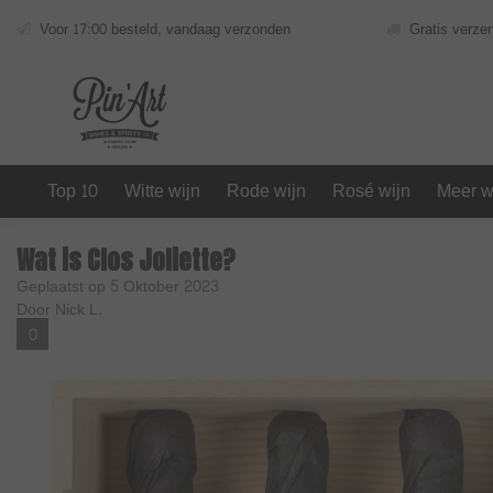
Voor 17:00 besteld, vandaag verzonden
Gratis verze
Top 10
Witte wijn
Rode wijn
Rosé wijn
Meer w
Wat is Clos Joliette?
Geplaatst op
5 Oktober 2023
Door Nick L.
0