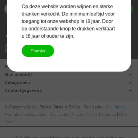
Op deze website worden wijnen en sterke
Abonneer
dranken verkocht. De minimumleeftijd voor
* We'll never share your email with anyone else.
toegang tot onze webshop is 18 jaar. Door
op onderstaande knop te drukken verklaart
Mijn account
u 18 jaar of ouder te zijn.
Beheer jouw aankoopgeschiedenis
Vragen?
Thanks
hello@pinart.be
Klantenservice
Mijn account
Categorieën
Contactgegevens
© Copyright 2026 - Pin'Art Wines & Spirits | Realisatie
InStijl Media
Algemene voorwaarden
|
Disclaimer
|
Privacy Policy
|
Sitemap
|
RSS
Feed