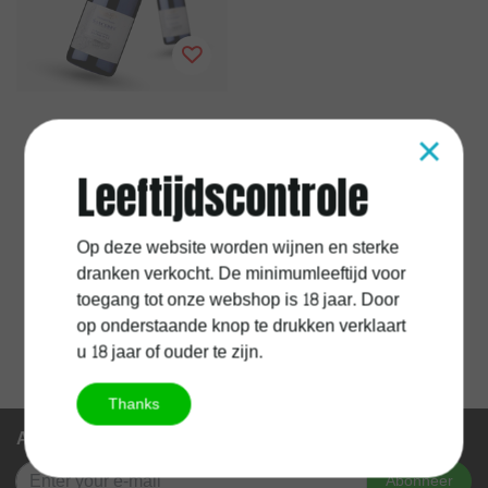
×
Sancerre Rouge
Raimbault
Leeftijdscontrole
Op deze website worden wijnen en sterke
€26,95
dranken verkocht. De minimumleeftijd voor
Excl.
Verzendkosten
toegang tot onze webshop is 18 jaar. Door
op onderstaande knop te drukken verklaart
u 18 jaar of ouder te zijn.
Thanks
Abonneer je op onze nieuwsbrief
Abonneer