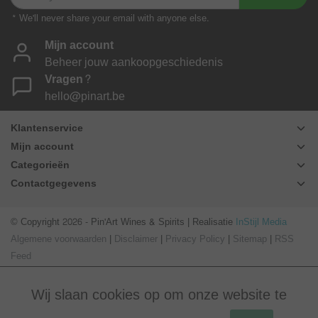
* We'll never share your email with anyone else.
Mijn account
Beheer jouw aankoopgeschiedenis
Vragen?
hello@pinart.be
Klantenservice
Mijn account
Categorieën
Contactgegevens
© Copyright 2026 - Pin'Art Wines & Spirits | Realisatie
InStijl Media
Algemene voorwaarden
|
Disclaimer
|
Privacy Policy
|
Sitemap
|
RSS
Feed
Wij slaan cookies op om onze website te