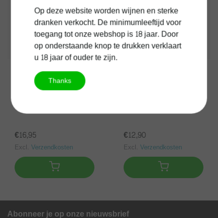
Op deze website worden wijnen en sterke
dranken verkocht. De minimumleeftijd voor
toegang tot onze webshop is 18 jaar. Door
op onderstaande knop te drukken verklaart
u 18 jaar of ouder te zijn.
August Kesseler
Thanks
August Kesseler Daily
Anselmann Riesling
August Riesling
€16,95
€12,90
Excl.
Verzendkosten
Excl.
Verzendkosten
Abonneer je op onze nieuwsbrief