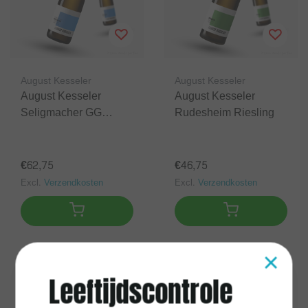
August Kesseler
August Kesseler
August Kesseler
August Kesseler
Seligmacher GG
Rudesheim Riesling
Riesling
€62,75
€46,75
Excl.
Verzendkosten
Excl.
Verzendkosten
×
Leeftijdscontrole