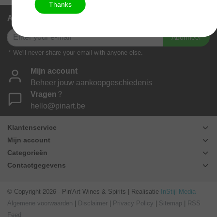
Thanks
Abonneer je op onze nieuwsbrief
Abonneer
* We'll never share your email with anyone else.
Mijn account
Beheer jouw aankoopgeschiedenis
Vragen?
hello@pinart.be
Klantenservice
Mijn account
Categorieën
Contactgegevens
© Copyright 2026 - Pin'Art Wines & Spirits | Realisatie
InStijl Media
Algemene voorwaarden
|
Disclaimer
|
Privacy Policy
|
Sitemap
|
RSS
Feed