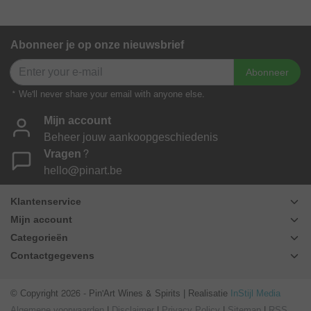
Abonneer je op onze nieuwsbrief
Abonneer
* We'll never share your email with anyone else.
Mijn account
Beheer jouw aankoopgeschiedenis
Vragen?
hello@pinart.be
Klantenservice
Mijn account
Categorieën
Contactgegevens
© Copyright 2026 - Pin'Art Wines & Spirits | Realisatie
InStijl Media
Algemene voorwaarden
|
Disclaimer
|
Privacy Policy
|
Sitemap
|
RSS