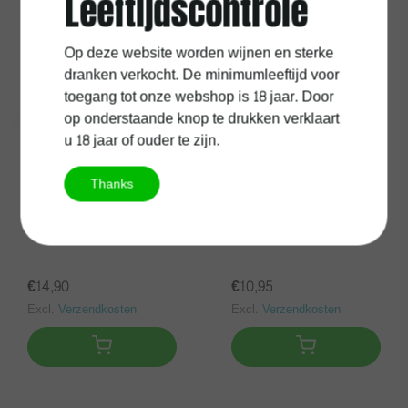
Leeftijdscontrole
Op deze website worden wijnen en sterke
dranken verkocht. De minimumleeftijd voor
toegang tot onze webshop is 18 jaar. Door
op onderstaande knop te drukken verklaart
u 18 jaar of ouder te zijn.
San Marzano
Thanks
Sulla San Marzano
San Marzano Timo
Vermentino
€14,90
€10,95
Excl.
Verzendkosten
Excl.
Verzendkosten