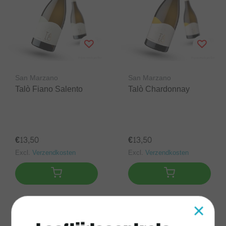
San Marzano
San Marzano
Talò Fiano Salento
Talò Chardonnay
€13,50
€13,50
Excl.
Verzendkosten
Excl.
Verzendkosten
×