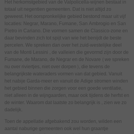
Het herkomstgebied van de Valpolicella-wijnen bestaat in
totaal uit negentien gemeenten. Dat is niet altijd zo
geweest. Het oorspronkelijke gebied bestond maar uit vijf
locaties: Negrar, Marano, Fumane, San Ambrogio en San
Pietro in Cariano. Die vormen samen de Classico-zone en
daar bevinden zich tot spijt van wie het benijdt de beste
percelen. We spreken dan over het zuid-westelijke deel
van de Monti Lessini , de valleien die gevormd zijn door de
Fumane, de Marano, de Negrar en de Novare (we spreken
nu over riviertjes, niet over dorpen), die tevens de
belangrijkste wateraders vormen van dat gebied. Vanuit
het nabije Garda-meer en vanuit de Adige stromen winden
het gebied binnen die zorgen voor een goede ventilatie,
niet alleen in de wijngaarden, maar ook tijdens de herfst en
de winter. Waarom dat laatste zo belangrijk is , zien we zo
dadelijk.
Toen de appellatie afgebakend zou worden, wilden een
aantal naburige gemeenten ook wel hun graantje