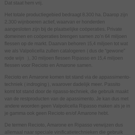
Dat staat hem vrij.
Het totale productiegebied bedraagt 8.300 ha. Daarop zijn
2.300 wijnboeren actief, waarvan er honderden
aangesloten zijn bij de plaatselijke coöperaties. Private
domeinen en coöperaties brengen samen zo’n 64 miljoen
flessen op de markt. Daarvan behoren 15,4 miljoen tot wat
we als Valpolicella zullen catalogeren (dus de “gewone”
rode wijn ), 30 miljoen flessen Ripasso en 15,4 miljoen
flessen voor Recioto en Amarone samen.
Recioto en Amarone komen tot stand via de appassimento-
techniek (indroging), waarover dadelijk meer. Passito
komt tot stand door de ripasso-techniek, die gebruik maakt
van de restproducten van de apassimento. Je kan dus met
andere woorden geen Valpolicella Ripasso maken als je in
je gamma ook geen Recioto en/of Amarone hebt.
De termen Recioto, Amarone en Ripasso verwijzen dus
allemaal naar speciale vinificatietechnieken die gebruik