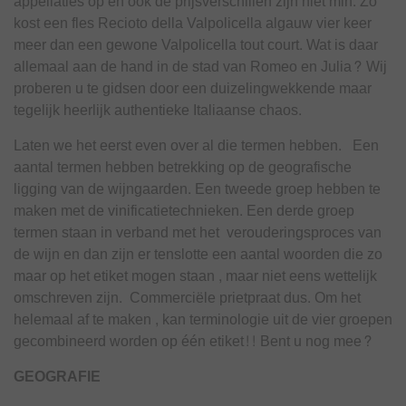
appellaties op en ook de prijsverschillen zijn niet min. Zo
kost een fles Recioto della Valpolicella algauw vier keer
meer dan een gewone Valpolicella tout court. Wat is daar
allemaal aan de hand in de stad van Romeo en Julia? Wij
proberen u te gidsen door een duizelingwekkende maar
tegelijk heerlijk authentieke Italiaanse chaos.
Laten we het eerst even over al die termen hebben. Een
aantal termen hebben betrekking op de geografische
ligging van de wijngaarden. Een tweede groep hebben te
maken met de vinificatietechnieken. Een derde groep
termen staan in verband met het verouderingsproces van
de wijn en dan zijn er tenslotte een aantal woorden die zo
maar op het etiket mogen staan , maar niet eens wettelijk
omschreven zijn. Commerciële prietpraat dus. Om het
helemaal af te maken , kan terminologie uit de vier groepen
gecombineerd worden op één etiket!! Bent u nog mee?
GEOGRAFIE