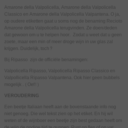
Amarone della Valpolicella, Amarone della Valpolicella
Classico en Amarone della Valpolicella Valpantena. O ja,
op oudere etiketten gaat u soms nog de benaming Recioto
Amarone della Valpolicella terugvinden. Ze doen/deden
dat gewoon om u te helpen hoor. Zodat u weet dat u geen
zoete, maar een min of meer droge wijn in uw glas zal
krijgen. Duidelijk, toch?
Bij Ripasso zijn de officiële benamingen:
Valpolicella Ripasso, Valpolicella Ripasso Classico en
Valpollicella Ripasso Valpantena. Ook hier geen bubbels
mogelijk . (Oef!)
VEROUDERING
Een beetje Italiaan heeft aan de bovenstaande info nog
niet genoeg. Die wel tekst zien op het etiket. En hij wil
weten of de wijnboer een beetje zijn best gedaan heeft om
de wijn de nodige tijd te gunnen. Rust op fles of op vat