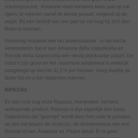
volumeprocent. Amarone moet minstens twee jaar op vat
rijpen, te rekenen vanaf de eerste januari, volgend op de
oogst. Bij een verblijf van vier jaar op vat mag hij zich dan
Riserva noemen.
Rekening houdend met het bovenstaande , is het niet te
verwonderen dat er aan Amarone della Valpolicella en
Recioto della Valpolicella een stevig prijskaartje vastzit. De
risico’s zijn groot en het maximum rendement is wettelijk
vastgelegd op slechts 31,2 hl per hectare. Voeg daarbij de
factor tijd en u kan beginnen rekenen.
RIPASSO
En dan is er nog onze Ripasso, momenteel het best
verkopende product. Ripasso is dus eigenlijk een basis
Valpolicella die “gepimpt” wordt door hem over te pompen
op een vat waarin de vinaccia , de druivenmassa van een
Recioto of een Amarone zit. Pikant detail. Er is geen