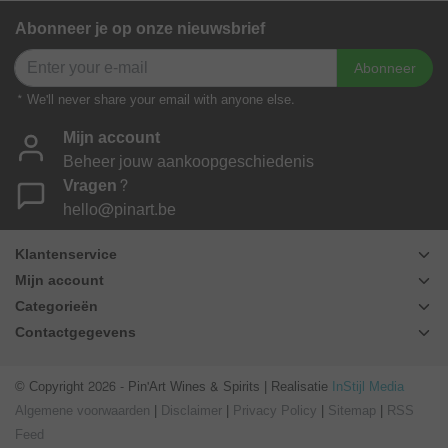
Abonneer je op onze nieuwsbrief
Abonneer
* We'll never share your email with anyone else.
Mijn account
Beheer jouw aankoopgeschiedenis
Vragen?
hello@pinart.be
Klantenservice
Mijn account
Categorieën
Contactgegevens
© Copyright 2026 - Pin'Art Wines & Spirits | Realisatie
InStijl Media
Algemene voorwaarden
|
Disclaimer
|
Privacy Policy
|
Sitemap
|
RSS
Feed