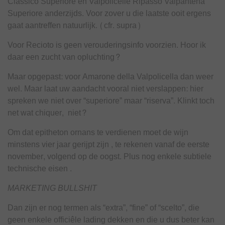
Classico Superiore en Valpollcelle Ripasso Valpantena
Superiore anderzijds. Voor zover u die laatste ooit ergens
gaat aantreffen natuurlijk. (cfr. supra)
Voor Recioto is geen verouderingsinfo voorzien. Hoor ik
daar een zucht van opluchting?
Maar opgepast: voor Amarone della Valpolicella dan weer
wel. Maar laat uw aandacht vooral niet verslappen: hier
spreken we niet over “superiore” maar “riserva”. Klinkt toch
net wat chiquer, niet?
Om dat epitheton ornans te verdienen moet de wijn
minstens vier jaar gerijpt zijn , te rekenen vanaf de eerste
november, volgend op de oogst. Plus nog enkele subtiele
technische eisen .
MARKETING BULLSHIT
Dan zijn er nog termen als “extra”, “fine” of “scelto”, die
geen enkele officiêle lading dekken en die u dus beter kan