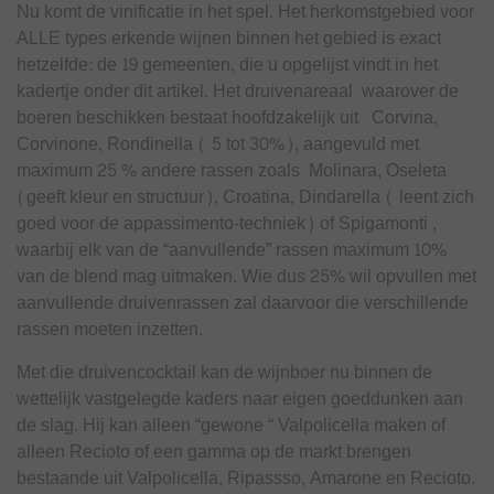
Nu komt de vinificatie in het spel. Het herkomstgebied voor
ALLE types erkende wijnen binnen het gebied is exact
hetzelfde: de 19 gemeenten, die u opgelijst vindt in het
kadertje onder dit artikel. Het druivenareaal waarover de
boeren beschikken bestaat hoofdzakelijk uit Corvina,
Corvinone, Rondinella ( 5 tot 30%), aangevuld met
maximum 25 % andere rassen zoals Molinara, Oseleta
(geeft kleur en structuur), Croatina, Dindarella ( leent zich
goed voor de appassimento-techniek) of Spigamonti ,
waarbij elk van de “aanvullende” rassen maximum 10%
van de blend mag uitmaken. Wie dus 25% wil opvullen met
aanvullende druivenrassen zal daarvoor die verschillende
rassen moeten inzetten.
Met die druivencocktail kan de wijnboer nu binnen de
wettelijk vastgelegde kaders naar eigen goeddunken aan
de slag. Hij kan alleen “gewone “ Valpolicella maken of
alleen Recioto of een gamma op de markt brengen
bestaande uit Valpolicella, Ripassso, Amarone en Recioto.