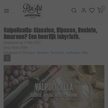
0
Valpolicella: Classico, Ripasso, Recioto,
Amarone? Een heerlijk labyrinth.
Geplaatst op
4 Mei 2021
Door Marc Gillis
Geplaatst in
Druiven
,
Streken
,
Techniek
,
vinificatie
,
Wijn
0