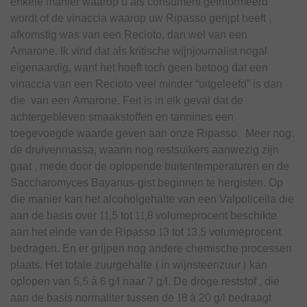
enkele manier waarop u als consument geïnformeerd
wordt of de vinaccia waarop uw Ripasso gerijpt heeft ,
afkomstig was van een Recioto, dan wel van een
Amarone. Ik vind dat als kritische wijnjournalist nogal
eigenaardig, want het hoeft toch geen betoog dat een
vinaccia van een Recioto veel minder “uitgeleefd” is dan
die van een Amarone. Feit is in elk geval dat de
achtergebleven smaakstoffen en tannines een
toegevoegde waarde geven aan onze Ripasso. Meer nog:
de druivenmassa, waarin nog restsuikers aanwezig zijn
gaat , mede door de oplopende buitentemperaturen en de
Saccharomyces Bayanus-gist beginnen te hergisten. Op
die manier kan het alcoholgehalte van een Valpolicella die
aan de basis over 11,5 tot 11,8 volumeprocent beschikte
aan het einde van de Ripasso 13 tot 13,5 volumeprocent
bedragen. En er grijpen nog andere chemische processen
plaats. Het totale zuurgehalte (in wijnsteenzuur) kan
oplopen van 5,5 à 6 g/l naar 7 g/l. De droge reststof , die
aan de basis normaliter tussen de 18 à 20 g/l bedraagt