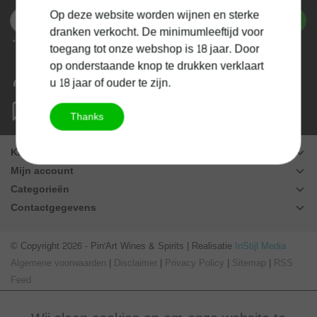
Op deze website worden wijnen en sterke
Abonneer
dranken verkocht. De minimumleeftijd voor
* We'll never share your email with anyone else.
toegang tot onze webshop is 18 jaar. Door
op onderstaande knop te drukken verklaart
Mijn account
u 18 jaar of ouder te zijn.
Beheer jouw aankoopgeschiedenis
Vragen?
Thanks
hello@pinart.be
Klantenservice
Mijn account
Categorieën
Contactgegevens
© Copyright 2026 - Pin'Art Wines & Spirits | Realisatie
InStijl Media
Algemene voorwaarden
|
Disclaimer
|
Privacy Policy
|
Sitemap
|
RSS
Feed