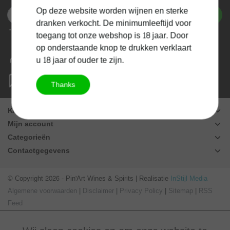
Op deze website worden wijnen en sterke
Abonneer
dranken verkocht. De minimumleeftijd voor
* We'll never share your email with anyone else.
toegang tot onze webshop is 18 jaar. Door
op onderstaande knop te drukken verklaart
Mijn account
u 18 jaar of ouder te zijn.
Beheer jouw aankoopgeschiedenis
Vragen?
Thanks
hello@pinart.be
Klantenservice
Mijn account
Categorieën
Contactgegevens
© Copyright 2026 - Pin'Art Wines & Spirits | Realisatie
InStijl Media
Algemene voorwaarden
|
Disclaimer
|
Privacy Policy
|
Sitemap
|
RSS
Feed