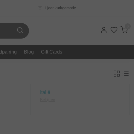
1 jaar kurkgarantie
0
dpairing
Blog
Gift Cards
Italië
Bekijken