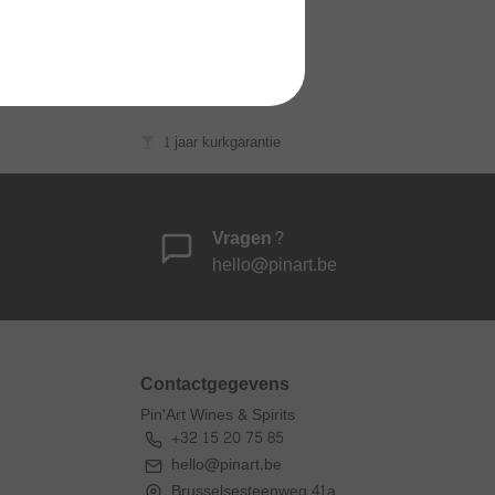
1 jaar kurkgarantie
Vragen?
hello@pinart.be
Contactgegevens
Pin'Art Wines & Spirits
+32 15 20 75 85
hello@pinart.be
Brusselsesteenweg 41a