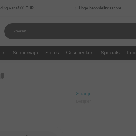
nding vanaf 60 EUR
Hoge beoordelingsscore
ijn
Schuimwijn
Spirits
Geschenken
Specials
Foo
no
Spanje
Bekijken