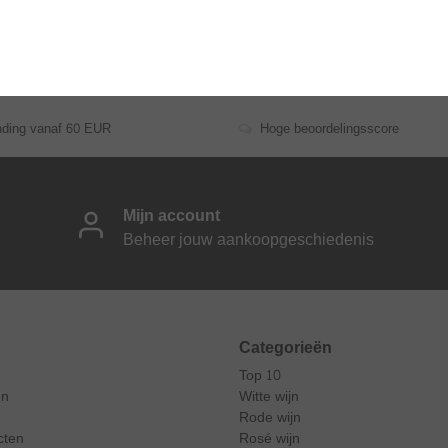
kosten
nding vanaf 60 EUR
Hoge beoordelingsscore
Mijn account
Beheer jouw aankoopgeschiedenis
Categorieën
Top 10
en
Witte wijn
Rode wijn
cten
Rosé wijn