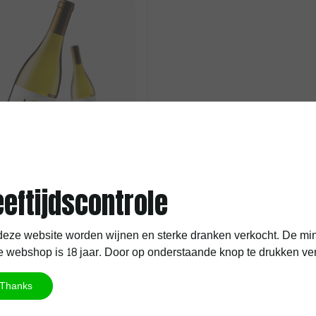
eeftijdscontrole
rdonnay 234
eze website worden wijnen en sterke dranken verkocht. De min
nate gelegen in Salas Balas,
 webshop is 18 jaar. Door op onderstaande knop te drukken verkla
Spanje, bestaat sinds 1991 en
n de meest prestigieuze wij...
Thanks