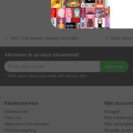
€13,90
Excl.
Verzend
Voor 17:00 besteld, vandaag verzonden
Gratis verze
Abonneer je op onze nieuwsbrief
Abonneer
* We'll never share your email with anyone else.
Klantenservice
Mijn account
Klantenzone
Inloggen
Over ons
Mijn bestelling
Algemene voorwaarden
Mijn verlanglijst
Klachtenregeling
Vergelijk produ