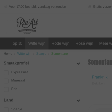
Voor 17:00 besteld, vandaag verzonden
Gratis verze
Top 10
Witte wijn
Rode wijn
Rosé wijn
Meer w
Home
Witte wijn
Spanje
Somontano
Somonta
Smaakprofiel
Expressief
Nieuwe Wereld
Frankrijk
Mineraal
Bekijken
Bekijken
Fris
Land
Spanje