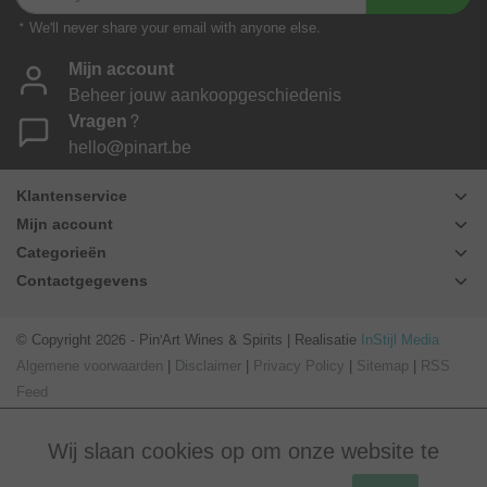
* We'll never share your email with anyone else.
Mijn account
Beheer jouw aankoopgeschiedenis
Vragen?
hello@pinart.be
Klantenservice
Mijn account
Categorieën
Contactgegevens
© Copyright 2026 - Pin'Art Wines & Spirits | Realisatie
InStijl Media
Algemene voorwaarden
|
Disclaimer
|
Privacy Policy
|
Sitemap
|
RSS
Feed
Wij slaan cookies op om onze website te