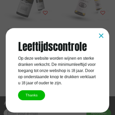
×
Botani
Botani
Ordoñez Botani
Ordoñez Botani
Nobleza
Moscatel Old Vines
Leeftijdscontrole
Op deze website worden wijnen en sterke
€37,95
€23,90
dranken verkocht. De minimumleeftijd voor
Excl.
Verzendkosten
Excl.
Verzendkosten
toegang tot onze webshop is 18 jaar. Door
op onderstaande knop te drukken verklaart
u 18 jaar of ouder te zijn.
Thanks
Abonneer je op onze nieuwsbrief
Abonneer