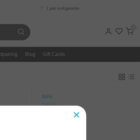
1 jaar kurkgarantie
0
dpairing
Blog
Gift Cards
Italië
Bekijken
×