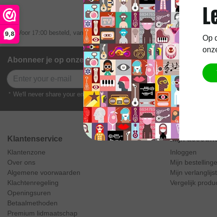
L
Voor 17:00 besteld, vandaag verzonden
Gratis verze
9,8
Op d
onze
Abonneer je op onze nieuwsbrief
Abonneer
* We'll never share your email with anyone else.
Klantenservice
Mijn account
Klantenzone
Inloggen
Over ons
Mijn bestelling
Algemene voorwaarden
Mijn verlanglijst
Klachtenregeling
Vergelijk produ
Openingsuren
Betaalmethoden
Premium lidmaatschap