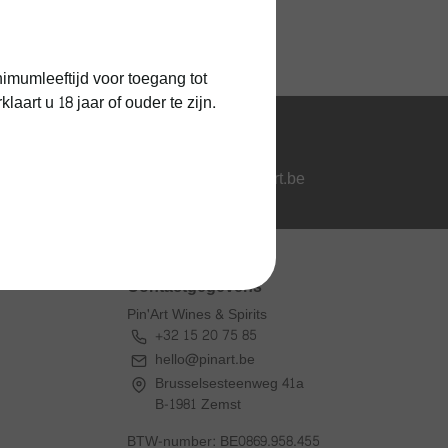
1 jaar kurkgarantie
imumleeftijd voor toegang tot
art u 18 jaar of ouder te zijn.
Vragen?
hello@pinart.be
Contactgegevens
Pin'Art Wines & Spirits
+32 15 20 75 85
hello@pinart.be
Brusselsesteenweg 41a
B-1981 Zemst
BTW-number: BE0869.958.455