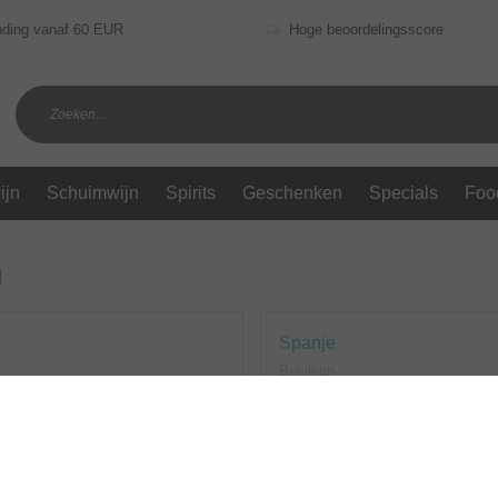
nding vanaf 60 EUR
Hoge beoordelingsscore
ijn
Schuimwijn
Spirits
Geschenken
Specials
Foo
e
Spanje
Bekijken
ten gevonden!