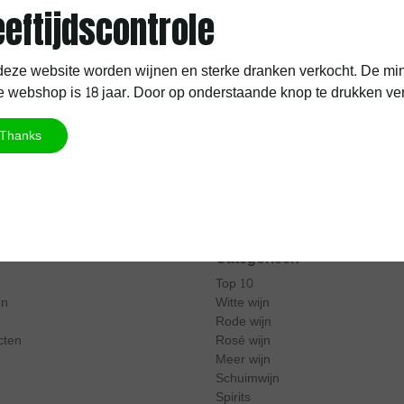
eeftijdscontrole
nding vanaf 60 EUR
Hoge beoordelingsscore
eze website worden wijnen en sterke dranken verkocht. De min
 webshop is 18 jaar. Door op onderstaande knop te drukken verkla
Thanks
Mijn account
Beheer jouw aankoopgeschiedenis
Categorieën
Top 10
en
Witte wijn
Rode wijn
cten
Rosé wijn
Meer wijn
Schuimwijn
Spirits