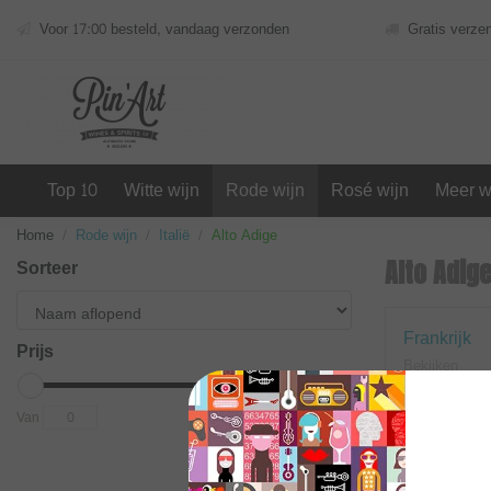
Voor 17:00 besteld, vandaag verzonden
Gratis verze
Top 10
Witte wijn
Rode wijn
Rosé wijn
Meer w
Home
Rode wijn
Italië
Alto Adige
Sorteer
Alto Adig
Nieuwe Wereld
Frankrijk
Prijs
Bekijken
Bekijken
Van
To
Geen produc