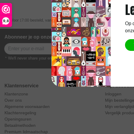
L
Voor 17:00 besteld, vandaag verzonden
Gratis verze
9,8
Op d
onze
Abonneer je op onze nieuwsbrief
Abonneer
* We'll never share your email with anyone else.
Klantenservice
Mijn account
Klantenzone
Inloggen
Over ons
Mijn bestelling
Algemene voorwaarden
Mijn verlanglijst
Klachtenregeling
Vergelijk produ
Openingsuren
Betaalmethoden
Premium lidmaatschap