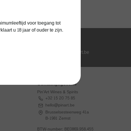
1 jaar kurkgarantie
imumleeftijd voor toegang tot
art u 18 jaar of ouder te zijn.
Vragen?
hello@pinart.be
Contactgegevens
Pin'Art Wines & Spirits
+32 15 20 75 85
hello@pinart.be
Brusselsesteenweg 41a
B-1981 Zemst
BTW-number: BE0869.958.455