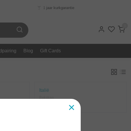
1 jaar kurkgarantie
0
dpairing
Blog
Gift Cards
Italië
Bekijken
×