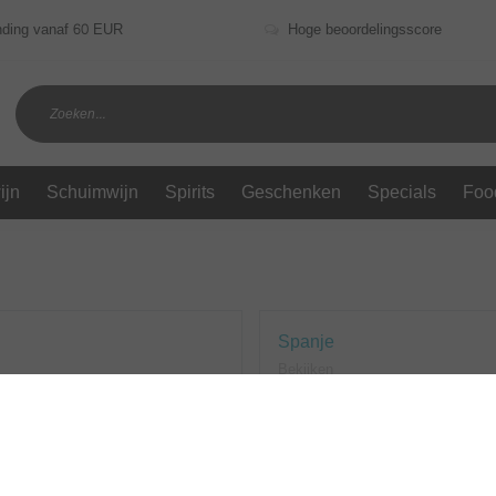
nding vanaf 60 EUR
Hoge beoordelingsscore
ijn
Schuimwijn
Spirits
Geschenken
Specials
Foo
Spanje
Bekijken
ten gevonden!