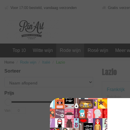
Voor 17:00 besteld, vandaag verzonden
Gratis verze
Top 10
Witte wijn
Rode wijn
Rosé wijn
Meer w
Home
Rode wijn
Italië
Lazio
Sorteer
Lazio
Nieuwe Wereld
Frankrijk
Prijs
Bekijken
Bekijken
Van
To
Geen produc