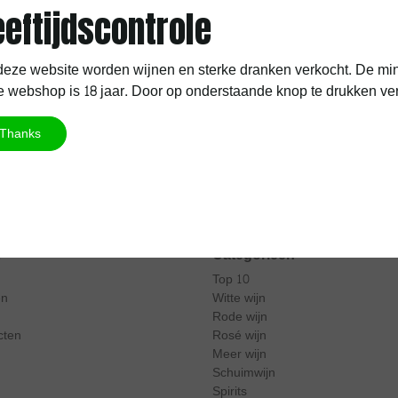
eeftijdscontrole
nding vanaf 60 EUR
Hoge beoordelingsscore
eze website worden wijnen en sterke dranken verkocht. De min
 webshop is 18 jaar. Door op onderstaande knop te drukken verkla
Thanks
Mijn account
Beheer jouw aankoopgeschiedenis
Categorieën
Top 10
en
Witte wijn
Rode wijn
cten
Rosé wijn
Meer wijn
Schuimwijn
Spirits