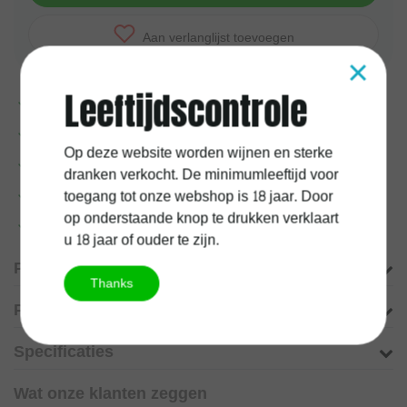
Aan verlanglijst toevoegen
×
Leeftijdscontrole
Voor
17:00
uur besteld, vandaag verzonden
1 jaar
kurkgarantie
Op deze website worden wijnen en sterke
100%
Belgische
onderneming
dranken verkocht. De minimumleeftijd voor
toegang tot onze webshop is 18 jaar. Door
Gratis verzending vanaf
60 euro
op onderstaande knop te drukken verklaart
Meer informatie?
Neem contact op over dit product
u 18 jaar of ouder te zijn.
Productomschrijving
Thanks
Product informatie
Specificaties
Wat onze klanten zeggen