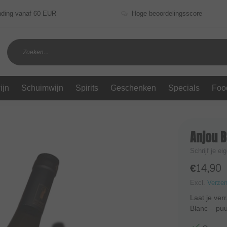
nding vanaf 60 EUR
Hoge beoordelingsscore
ijn
Schuimwijn
Spirits
Geschenken
Specials
Foo
Anjou 
Schrijf je ei
€14,90
Excl.
Verze
Laat je ver
Blanc – puur