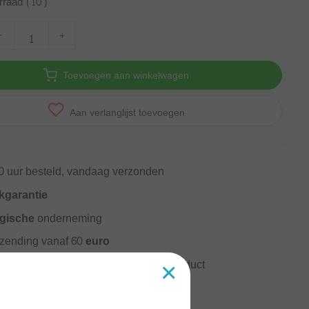
rraad (10)
-
+
Toevoegen aan winkelwagen
Aan verlanglijst toevoegen
0
uur besteld, vandaag verzonden
kgarantie
gische
onderneming
rzending vanaf
60 euro
×
ormatie?
Neem contact op over dit product