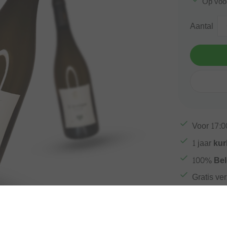
Op voo
Aantal
Voor
17:0
1 jaar
kur
100%
Bel
Gratis ve
Afbeelding vergroten
Meer inf