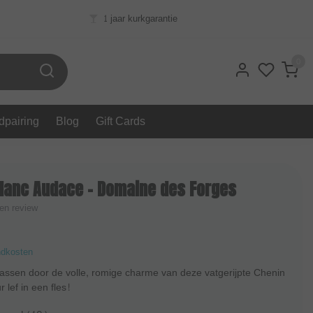
1 jaar kurkgarantie
0
dpairing
Blog
Gift Cards
Blanc Audace - Domaine des Forges
gen review
ndkosten
rassen door de volle, romige charme van deze vatgerijpte Chenin
 lef in een fles!