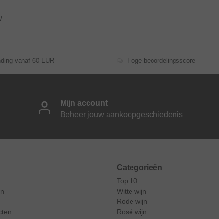
w
nding vanaf 60 EUR
Hoge beoordelingsscore
Mijn account
Beheer jouw aankoopgeschiedenis
Categorieën
Top 10
en
Witte wijn
Rode wijn
cten
Rosé wijn