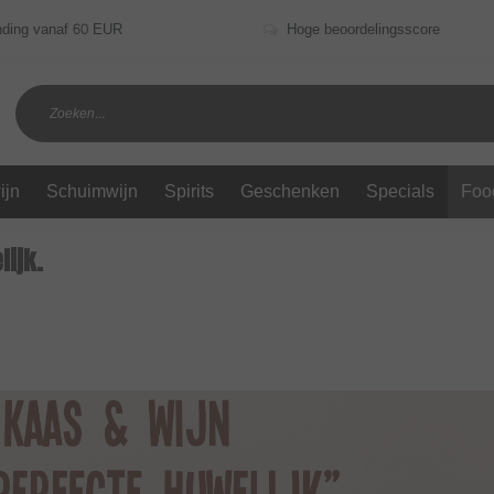
nding vanaf 60 EUR
Hoge beoordelingsscore
ijn
Schuimwijn
Spirits
Geschenken
Specials
Foo
lijk.