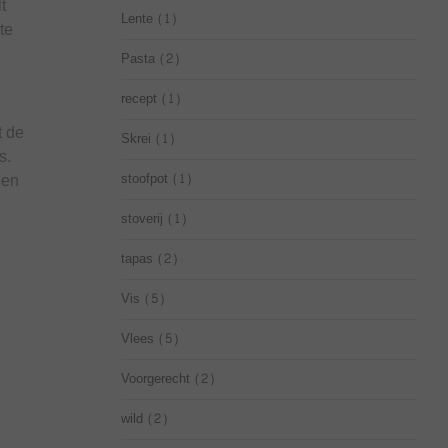
t
Lente
(1)
te
Pasta
(2)
recept
(1)
t de
Skrei
(1)
s.
een
stoofpot
(1)
stoverij
(1)
tapas
(2)
Vis
(5)
Vlees
(5)
Voorgerecht
(2)
wild
(2)