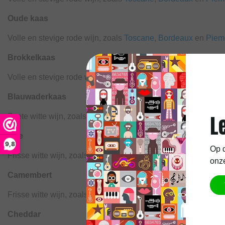
Oude kaas
Volle en stevige rode wijn, zoals
Toscane
,
Bordeaux
en
Piem
Brokkelkaas
Volle en stevige rode wijn,
Toscane
,
Bordeaux
en
Piemonte
o
Blauwaderkaas
Zoete witte wijn, zoals
Sauternes
of dessertwijnen als
Porto
L
Brie
9,8
Op d
Frisse witte wijn, zoals
Sauvignon Blanc
of
Riesling
of rode w
onze
Camembert
Frisse witte wijn, zoals
Sauvignon Blanc
of
Riesling
of een
fr
Cheddar