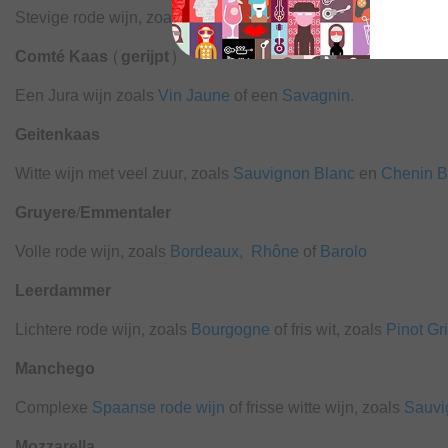
Stevige rode wijn, zoals
Chianti
,
Shiraz/ Syrah
,
Bordeaux
of
Comté Kaas (gerijpt)
Een Jura wijn zoals
Vin Jaune
of een
Savagnin
.
Geitenkaas
Witte wijn met veel zuur, zoals
Sauvignon Blanc
en
Chenin 
Gruyere/Emmentaler
Volle rode wijn, zoals
Bordeaux,
Rhône
of
Barolo
Leerdammer
Lichtere rode wijn, zoals
Bourgogne
of fris wit, zoals
Pinot Gr
Manchego
Complexe
Spaanse rode wijn
of frisse witte wijn, zoals
Sauvi
Mozzarella