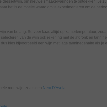
 dessertwijn, om nieuwe smaakervaringen te ontdekken. Je zul
aar het is de moeite waard om te experimenteren om de perfec
 wijn van belang. Serveer kaas altijd op kamertemperatuur, zoda
 selecteren van de wijn ook rekening met de afdronk en tannine
dus kies bijvoorbeeld een wijn met lage tanninegehalte als je 
epele rode wijn, zoals een
Nero D'Avola
onte