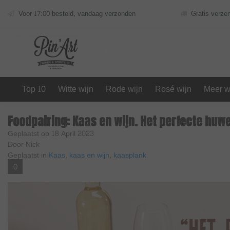
Voor 17:00 besteld, vandaag verzonden
Gratis verze
Top 10
Witte wijn
Rode wijn
Rosé wijn
Meer w
Foodpairing: Kaas en wijn. Het perfecte huwe
Geplaatst op
18 April 2023
Door Nick
Geplaatst in
Kaas
,
kaas en wijn
,
kaasplank
0