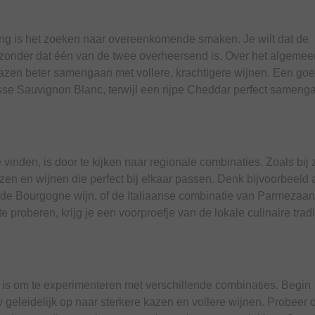
ing is het zoeken naar overeenkomende smaken. Je wilt dat de
 zonder dat één van de twee overheersend is. Over het algeme
kazen beter samengaan met vollere, krachtigere wijnen. Een go
isse Sauvignon Blanc, terwijl een rijpe Cheddar perfect sameng
inden, is door te kijken naar regionale combinaties. Zoals bij 
 kazen en wijnen die perfect bij elkaar passen. Denk bijvoorbeeld
de Bourgogne wijn, of de Italiaanse combinatie van Parmezaa
proberen, krijg je een voorproefje van de lokale culinaire tradi
, is om te experimenteren met verschillende combinaties. Begin
 geleidelijk op naar sterkere kazen en vollere wijnen. Probeer 