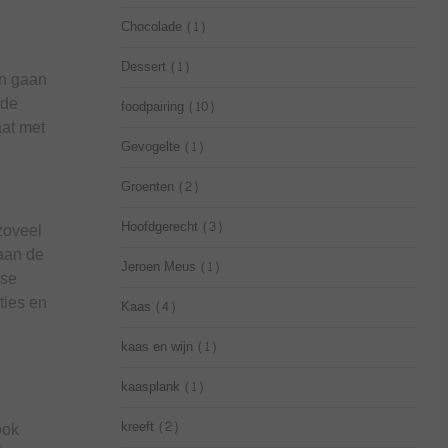
Chocolade
(1)
Dessert
(1)
en gaan
ede
foodpairing
(10)
aat met
Gevogelte
(1)
Groenten
(2)
Hoofdgerecht
(3)
zoveel
 aan de
Jeroen Meus
(1)
nse
ties en
Kaas
(4)
kaas en wijn
(1)
kaasplank
(1)
kreeft
(2)
ook