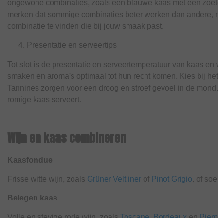
ongewone combinaties, zoals een blauwe kaas met een zoete
merken dat sommige combinaties beter werken dan andere, m
combinatie te vinden die bij jouw smaak past.
Presentatie en serveertips
Tot slot is de presentatie en serveertemperatuur van kaas en
smaken en aroma's optimaal tot hun recht komen. Kies bij het
Tannines zorgen voor een droog en stroef gevoel in de mond, 
romige kaas serveert.
Wijn en kaas combineren
Kaasfondue
Frisse witte wijn, zoals
Grüner Veltliner
of
Pinot Grigio
, of so
Belegen kaas
Volle en stevige rode wijn, zoals
Toscane
,
Bordeaux
en
Piem