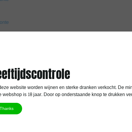
onte
f
Porto
en
PX sherry
eeftijdscontrole
eze website worden wijnen en sterke dranken verkocht. De min
ijn, zoals
Merlot
 webshop is 18 jaar. Door op onderstaande knop te drukken verkla
Thanks
uitige rode wijn