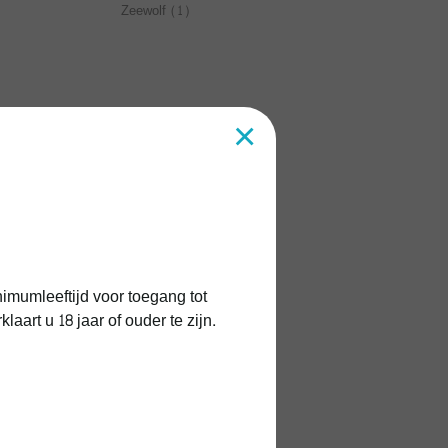
Zeewolf
(1)
×
imumleeftijd voor toegang tot
art u 18 jaar of ouder te zijn.