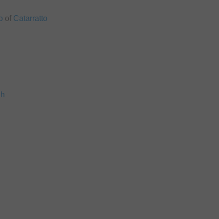
o
of
Catarratto
ah