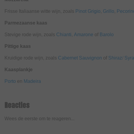
Frisse Italiaanse witte wijn, zoals
Pinot Grigio
,
Grillo
,
Pecorin
Parmezaanse kaas
Stevige rode wijn, zoals
Chianti
,
Amarone
of
Barolo
Pittige kaas
Kruidige rode wijn, zoals
Cabernet Sauvignon
of
Shiraz/ Syr
Kaasplankje
Porto
en
Madeira
Reacties
Wees de eerste om te reageren...