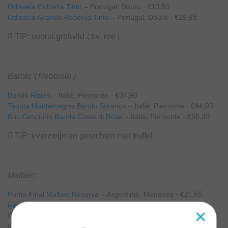
Odisseia Colheita Tinto
– Portugal, Douro - €10,60
Odisseia Grande Reserva Tinto
– Portugal, Douro - €29,95
 TIP: vooral grofwild (bv. ree)
Barolo (Nebbiolo):
Barolo Rizieri
– Italië, Piemonte - €34,90
Tenuta Montemagno Barolo Soranus
– Italië, Piemonte - €44,90
Bric Cenciurio Barolo Coste di Rose
– Italië, Piemonte - €56,90
 TIP: everzwijn en gerechten met truffel
Malbec:
Punto Final Malbec Reserva
– Argentinië, Mendoza - €21,95
Fin del Mundo Special Blend
– Argentinië, Neuquen - €31,95
×
Cecchin Organic Young Varietal Malbec
– Argentinië, Mendoza -
€12,90