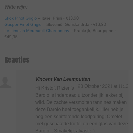
Witte wijn:
Skok Pinot Grigio
– Italië, Friuli - €13,90
Gasper Pinot Grigio
– Slovenië, Goriska Brda - €13,90
Le Limozin Meursault Chardonnay
– Frankrijk, Bourgogne -
€49,95
Reacties
Vincent Van Leemputten
23 Oktober 2021 at 11:13
Hi Kristof, Rizieri's
Barolo is inderdaad uitzonderlijk lekker bij
wild. De zachte versmolten tannines maken
deze Barolo heel toegankelijk. Hier heb je
nog een schitterende foodpairing: Omelet
met geschaafde truffel en een glas van deze
Barolo... Smakelijk alvast :-)