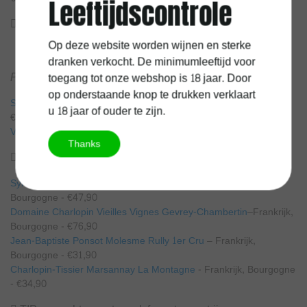
Leeftijdscontrole
 TIP: gerechten met hert, wild everzwijn of rendier
Op deze website worden wijnen en sterke
dranken verkocht. De minimumleeftijd voor
Pinot Noir:
toegang tot onze webshop is 18 jaar. Door
op onderstaande knop te drukken verklaart
Sylvain Loichet Pinot Noir Le Président
– Frankrijk, Bourgogne -
u 18 jaar of ouder te zijn.
€20,90
Villa Blanche Pinot Noir
– Frankrijk, Languedoc - €10,90
Thanks
 TIP : gerechten met konijn, haas of kwartel
Sylvain Loichet Nuits-Saint-Georges Pinot Noir
– Frankrijk,
Bourgogne - €47,90
Domaine Charlopin Vieilles Vignes Gevrey-Chambertin
–Frankrijk,
Bourgogne - €76,90
Jean-Baptiste Ponsot Molesme Rully 1er Cru
– Frankrijk,
Bourgogne - €31,90
Charlopin-Tissier Marsannay La Montagne
- Frankrijk, Bourgogne
- €34,90