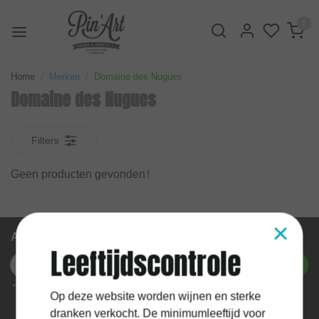
0
Home
Merken
Domaine des Nugues
Domaine des Nugues
Filters
Geen producten gevonden!
×
Abonneer je op onze nieuwsbrief
Leeftijdscontrole
Abonneer
* We'll never share your email with anyone else.
Op deze website worden wijnen en sterke
dranken verkocht. De minimumleeftijd voor
Mijn account