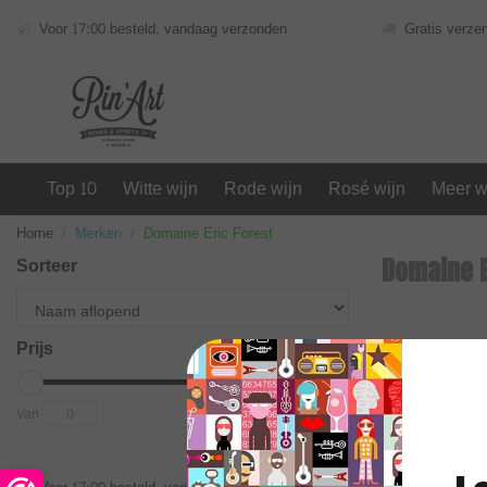
Voor 17:00 besteld, vandaag verzonden
Gratis verze
Top 10
Witte wijn
Rode wijn
Rosé wijn
Meer w
Home
Merken
Domaine Eric Forest
Sorteer
Domaine E
Prijs
Geen produc
Van
To