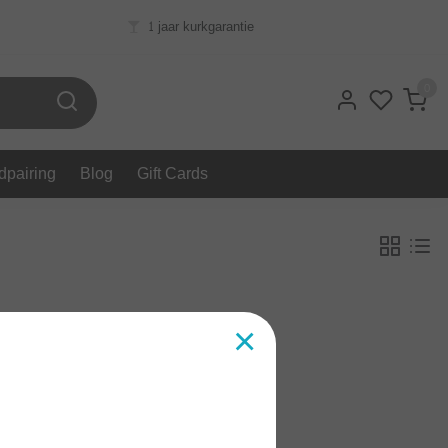
1 jaar kurkgarantie
0
dpairing
Blog
Gift Cards
×