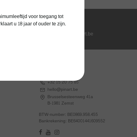
1 jaar kurkgarantie
imumleeftijd voor toegang tot
art u 18 jaar of ouder te zijn.
Vragen?
hello@pinart.be
Contactgegevens
Pin'Art Wines & Spirits
+32 15 20 75 85
hello@pinart.be
Brusselsesteenweg 41a
B-1981 Zemst
BTW-number: BE0869.958.455
Bankrekening: BE64001441609552