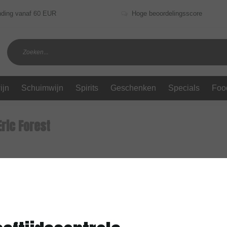
nding vanaf 60 EUR
Hoge beoordelingsscore
ijn
Schuimwijn
Spirits
Geschenken
Specials
Foo
ric Forest
ten gevonden!