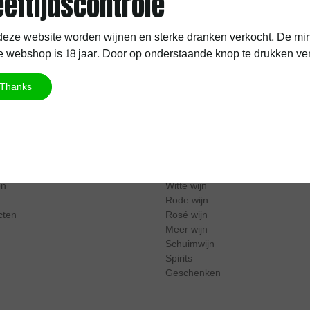
eeftijdscontrole
nding vanaf 60 EUR
Hoge beoordelingsscore
eze website worden wijnen en sterke dranken verkocht. De min
 webshop is 18 jaar. Door op onderstaande knop te drukken verkla
Mijn account
Beheer jouw aankoopgeschiedenis
Thanks
Categorieën
Top 10
en
Witte wijn
Rode wijn
cten
Rosé wijn
Meer wijn
Schuimwijn
Spirits
Geschenken