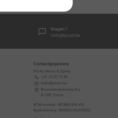
1 jaar kurkgarantie
Vragen?
hello@pinart.be
Contactgegevens
Pin'Art Wines & Spirits
+32 15 20 75 85
hello@pinart.be
Brusselsesteenweg 41a
B-1981 Zemst
BTW-number: BE0869.958.455
Bankrekening: BE64001441609552