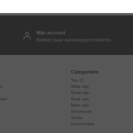
nding vanaf 60 EUR
Hoge beoordelingsscore
Mijn account
Beheer jouw aankoopgeschiedenis
Categorieën
Top 10
en
Witte wijn
Rode wijn
cten
Rosé wijn
Meer wijn
Schuimwijn
Spirits
Geschenken