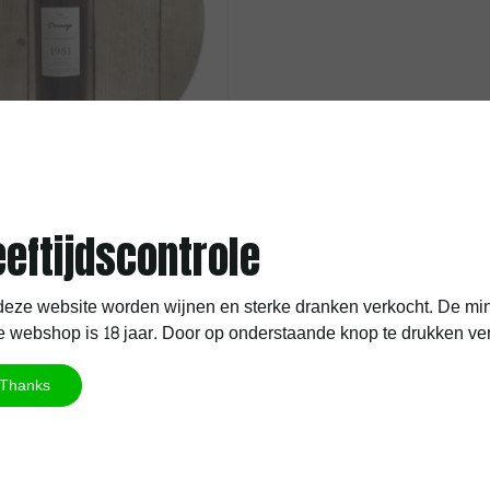
roze
maine de Lahitte 1981
eeftijdscontrole
eze website worden wijnen en sterke dranken verkocht. De min
 webshop is 18 jaar. Door op onderstaande knop te drukken verkla
Thanks
kosten