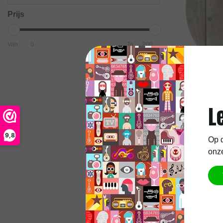
Prijs
Van
To
Francis Dar
Darroze Do
L
9,8
Op d
onze
€169,95
Excl.
Verzend