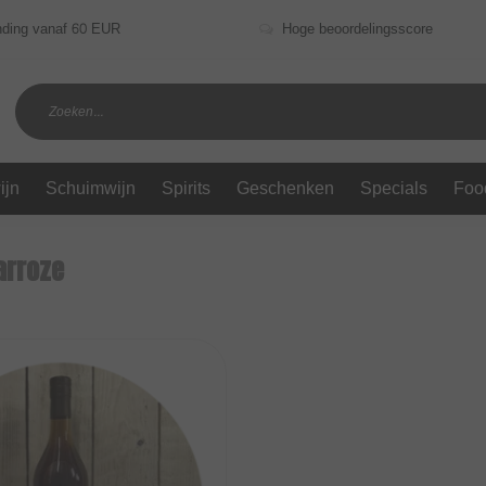
nding vanaf 60 EUR
Hoge beoordelingsscore
ijn
Schuimwijn
Spirits
Geschenken
Specials
Foo
arroze