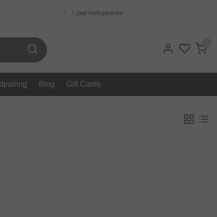
1 jaar kurkgarantie
0
dpairing
Blog
Gift Cards