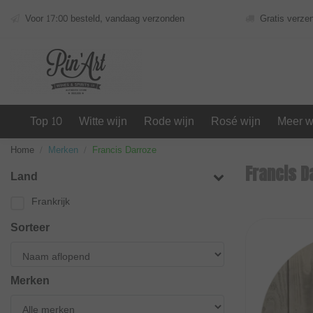
Voor 17:00 besteld, vandaag verzonden
Gratis verze
Top 10
Witte wijn
Rode wijn
Rosé wijn
Meer w
Home
Merken
Francis Darroze
Francis D
Land
Frankrijk
Sorteer
Merken