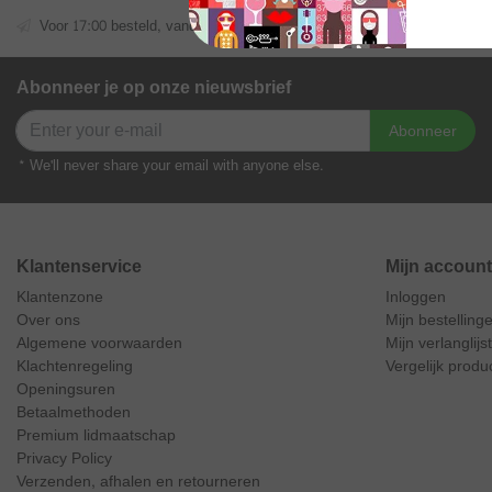
Voor 17:00 besteld, vandaag verzonden
Gratis verze
Abonneer je op onze nieuwsbrief
Abonneer
* We'll never share your email with anyone else.
Klantenservice
Mijn account
Klantenzone
Inloggen
Over ons
Mijn bestelling
Algemene voorwaarden
Mijn verlanglijst
Klachtenregeling
Vergelijk produ
Openingsuren
Betaalmethoden
Premium lidmaatschap
Privacy Policy
Verzenden, afhalen en retourneren