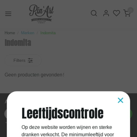
0
Home
Merken
Indomita
Indomita
Filters
Geen producten gevonden!
×
Abonneer je op onze nieuwsbrief
Leeftijdscontrole
Abonneer
* We'll never share your email with anyone else.
Op deze website worden wijnen en sterke
dranken verkocht. De minimumleeftijd voor
Mijn account