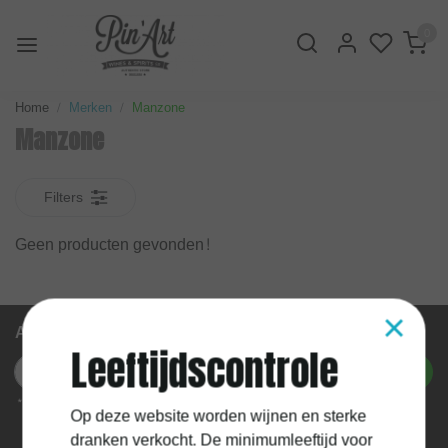
0
Home
Merken
Manzone
Manzone
Filters
Geen producten gevonden!
×
Abonneer je op onze nieuwsbrief
Leeftijdscontrole
Abonneer
* We'll never share your email with anyone else.
Op deze website worden wijnen en sterke
dranken verkocht. De minimumleeftijd voor
Mijn account