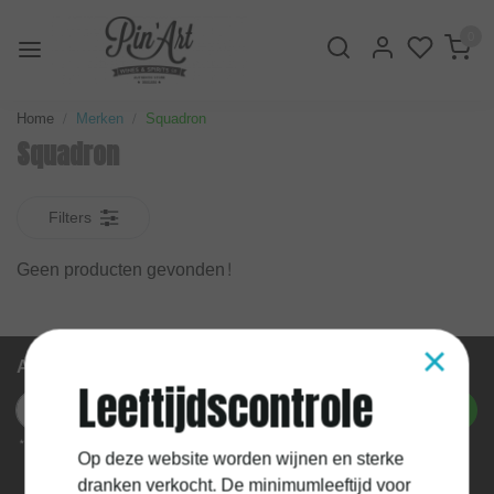
0
Home
Merken
Squadron
Squadron
Filters
Geen producten gevonden!
×
Abonneer je op onze nieuwsbrief
Leeftijdscontrole
Abonneer
* We'll never share your email with anyone else.
Op deze website worden wijnen en sterke
dranken verkocht. De minimumleeftijd voor
Mijn account