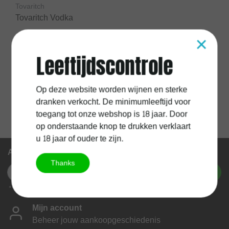
Tovaritch
Tovaritch Vodka
×
Leeftijdscontrole
€23,95
Excl.
Verzendkosten
Op deze website worden wijnen en sterke
dranken verkocht. De minimumleeftijd voor
toegang tot onze webshop is 18 jaar. Door
op onderstaande knop te drukken verklaart
u 18 jaar of ouder te zijn.
Abonneer je op onze nieuwsbrief
Thanks
Abonneer
* We'll never share your email with anyone else.
Mijn account
Beheer jouw aankoopgeschiedenis