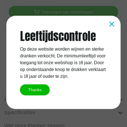
Toevoegen aan winkelwagen
×
Aan verlanglijst toevoegen
Leeftijdscontrole
Op deze website worden wijnen en sterke
Voor
17:00
uur besteld, vandaag verzonden
dranken verkocht. De minimumleeftijd voor
1 jaar
kurkgarantie
toegang tot onze webshop is 18 jaar. Door
100%
Belgische
onderneming
op onderstaande knop te drukken verklaart
u 18 jaar of ouder te zijn.
Gratis verzending vanaf
60 euro
Meer informatie?
Neem contact op over dit product
Thanks
Productomschrijving
Specificaties
Wat onze klanten zeggen