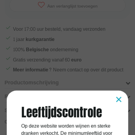
Aan verlanglijst toevoegen
Voor
17:00
uur besteld, vandaag verzonden
1 jaar
kurkgarantie
100%
Belgische
onderneming
Gratis verzending vanaf
60 euro
Meer informatie?
Neem contact op over dit product
Productomschrijving
×
Product informatie
Leeftijdscontrole
Specificaties
Gerelateerde producten
Op deze website worden wijnen en sterke
dranken verkocht. De minimumleeftijd voor