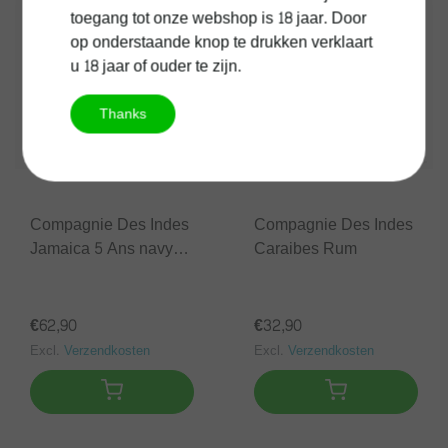
toegang tot onze webshop is 18 jaar. Door
op onderstaande knop te drukken verklaart
u 18 jaar of ouder te zijn.
Thanks
Compagnie Des Indes
Compagnie Des Indes
Jamaica 5 Ans navy
Caraibes Rum
strength
€62,90
€32,90
Excl.
Verzendkosten
Excl.
Verzendkosten