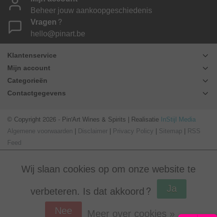
Beheer jouw aankoopgeschiedenis
Vragen?
hello@pinart.be
Klantenservice
Mijn account
Categorieën
Contactgegevens
© Copyright 2026 - Pin'Art Wines & Spirits | Realisatie
InStijl Media
Algemene voorwaarden
|
Disclaimer
|
Privacy Policy
|
Sitemap
|
RSS
Feed
Wij slaan cookies op om onze website te
Ja
verbeteren. Is dat akkoord?
Nee
Meer over cookies »
Beoordeling op
Webwinkel Keur
voor Pin'Art Wines & Spirits: 9.8/10