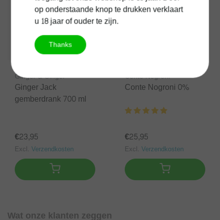
op onderstaande knop te drukken verklaart
u 18 jaar of ouder te zijn.
Thanks
Ginger & Ginger
Conte Negroni
Ginger Jack
Conte Nogroni 0%
gemberdrank 700 ml
€23,95
€25,95
Excl.
Verzendkosten
Excl.
Verzendkosten
Wat onze klanten zeggen