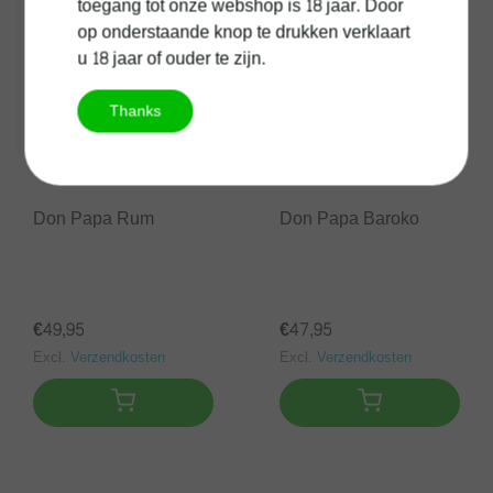
toegang tot onze webshop is 18 jaar. Door
op onderstaande knop te drukken verklaart
u 18 jaar of ouder te zijn.
Thanks
Don Papa Rum
Don Papa Baroko
€49,95
€47,95
Excl.
Verzendkosten
Excl.
Verzendkosten