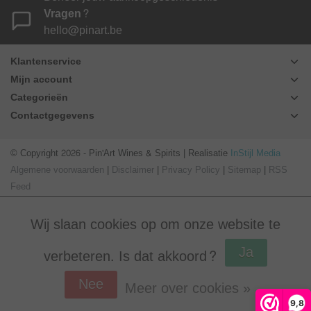
Vragen?
hello@pinart.be
Klantenservice
Mijn account
Categorieën
Contactgegevens
© Copyright 2026 - Pin'Art Wines & Spirits | Realisatie
InStijl Media
Algemene voorwaarden
|
Disclaimer
|
Privacy Policy
|
Sitemap
|
RSS
Feed
Wij slaan cookies op om onze website te
Ja
verbeteren. Is dat akkoord?
Nee
Meer over cookies »
Beoordeling op
Webwinkel Keur
voor Pin'Art Wines & Spirits: 9.8/10
9,8
(390 beoordelingen)