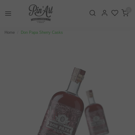
0
Home
Don Papa Sherry Casks
Vorige
Volge