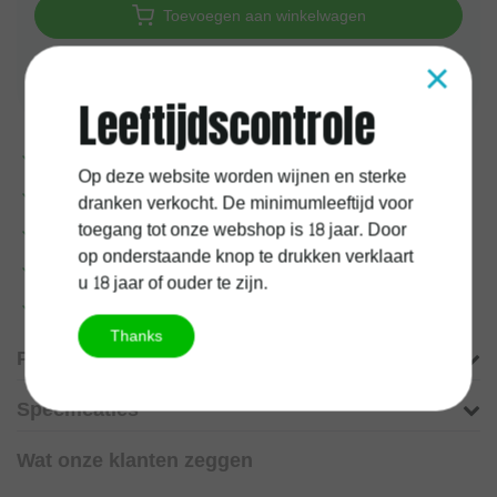
Toevoegen aan winkelwagen
×
Aan verlanglijst toevoegen
Leeftijdscontrole
Voor
17:00
uur besteld, vandaag verzonden
Op deze website worden wijnen en sterke
1 jaar
kurkgarantie
dranken verkocht. De minimumleeftijd voor
toegang tot onze webshop is 18 jaar. Door
100%
Belgische
onderneming
op onderstaande knop te drukken verklaart
Gratis verzending vanaf
60 euro
u 18 jaar of ouder te zijn.
Meer informatie?
Neem contact op over dit product
Thanks
Productomschrijving
Specificaties
Wat onze klanten zeggen