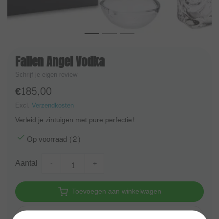
Fallen Angel Vodka
Schrijf je eigen review
€185,00
Excl.
Verzendkosten
Verleid je zintuigen met pure perfectie!
Op voorraad (2)
Aantal
-
+
Toevoegen aan winkelwagen
Aan verlanglijst toevoegen