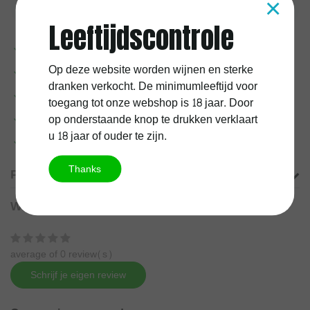
×
Leeftijdscontrole
Voor
17:00
uur besteld, vandaag verzonden
Op deze website worden wijnen en sterke
1 jaar
kurkgarantie
dranken verkocht. De minimumleeftijd voor
100%
Belgische
onderneming
toegang tot onze webshop is 18 jaar. Door
op onderstaande knop te drukken verklaart
Gratis verzending vanaf
60 euro
u 18 jaar of ouder te zijn.
Meer informatie?
Neem contact op over dit product
Thanks
Productomschrijving
Wat onze klanten zeggen
average of 0 review(s)
Schrijf je eigen review