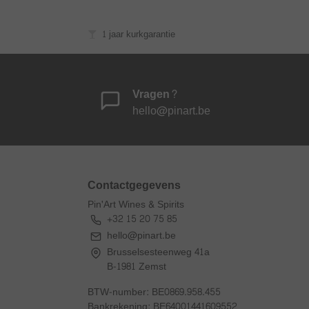
1 jaar kurkgarantie
Vragen?
hello@pinart.be
Contactgegevens
Pin'Art Wines & Spirits
+32 15 20 75 85
hello@pinart.be
Brusselsesteenweg 41a
B-1981 Zemst
BTW-number: BE0869.958.455
Bankrekening: BE64001441609552