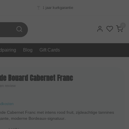
1 jaar kurkgarantie
0
dpairing
Blog
Gift Cards
 de Bouard Cabernet Franc
gen review
ndkosten
ijnde Cabernet Franc met intens rood fruit, zijdeachtige tannines
gante, moderne Bordeaux‑signatuur.