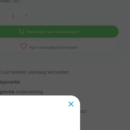
rraad (18)
-
+
Toevoegen aan winkelwagen
Aan verlanglijst toevoegen
0
uur besteld, vandaag verzonden
kgarantie
gische
onderneming
×
rzending vanaf
60 euro
ormatie?
Neem contact op over dit product