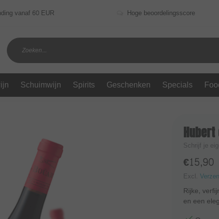
nding vanaf 60 EUR
Hoge beoordelingsscore
ijn
Schuimwijn
Spirits
Geschenken
Specials
Foo
Hubert
Schrijf je ei
€15,90
Excl.
Verze
Rijke, verf
en een ele