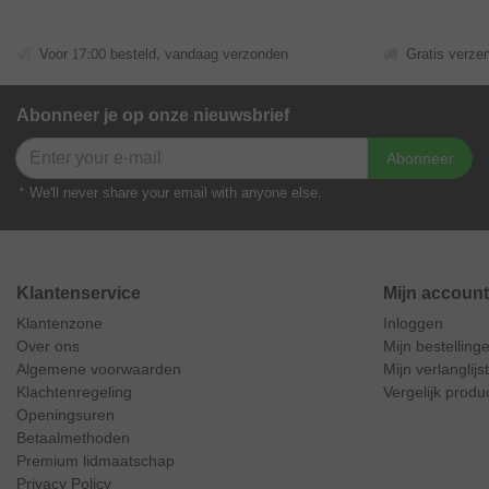
Voor 17:00 besteld, vandaag verzonden
Gratis verze
Abonneer je op onze nieuwsbrief
Abonneer
* We'll never share your email with anyone else.
Klantenservice
Mijn account
Klantenzone
Inloggen
Over ons
Mijn bestelling
Algemene voorwaarden
Mijn verlanglijst
Klachtenregeling
Vergelijk produ
Openingsuren
Betaalmethoden
Premium lidmaatschap
Privacy Policy