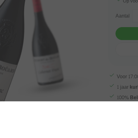
Op voo
Aantal
Voor
17:0
1 jaar
kur
100%
Bel
Gratis ve
Afbeelding vergroten
Meer inf