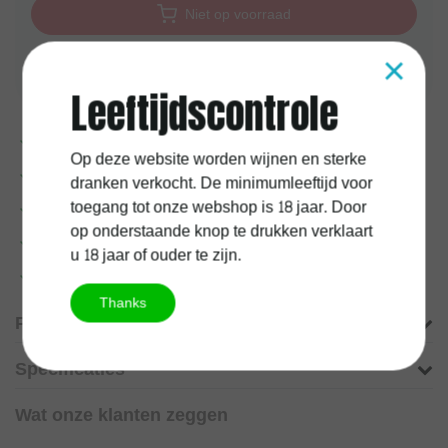
Niet op voorraad
×
Aan verlanglijst toevoegen
Leeftijdscontrole
Voor
17:00
uur besteld, vandaag verzonden
Op deze website worden wijnen en sterke
1 jaar
kurkgarantie
dranken verkocht. De minimumleeftijd voor
toegang tot onze webshop is 18 jaar. Door
100%
Belgische
onderneming
op onderstaande knop te drukken verklaart
Gratis verzending vanaf
60 euro
u 18 jaar of ouder te zijn.
Meer informatie?
Neem contact op over dit product
Thanks
Productomschrijving
Specificaties
Wat onze klanten zeggen