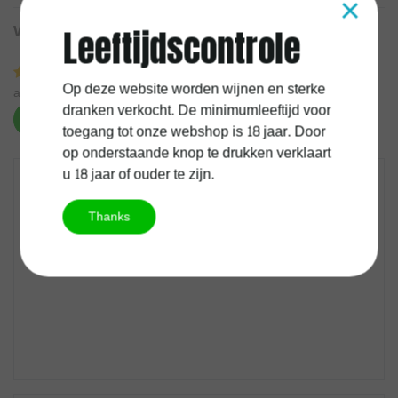
×
Wat onze klanten zeggen
Leeftijdscontrole
5,0/5
Op deze website worden wijnen en sterke
average of 2 review(s)
dranken verkocht. De minimumleeftijd voor
Schrijf je eigen review
toegang tot onze webshop is 18 jaar. Door
op onderstaande knop te drukken verklaart
u 18 jaar of ouder te zijn.
Guy
28/07/2020
Thanks
Zalige volle wijn met lange afdronk waarin de houtlagering
subtiel tot uiting komt zonder te domineren. De Middellandse
zee in je glas.