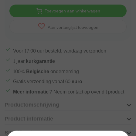
Toevoegen aan winkelwagen
Aan verlanglijst toevoegen
Voor
17:00
uur besteld, vandaag verzonden
1 jaar
kurkgarantie
100%
Belgische
onderneming
Gratis verzending vanaf
60 euro
Meer informatie?
Neem contact op over dit product
Productomschrijving
Product informatie
Specificaties