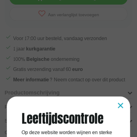
Aan verlanglijst toevoegen
Voor
17:00
uur besteld, vandaag verzonden
1 jaar
kurkgarantie
100%
Belgische
onderneming
Gratis verzending vanaf
60 euro
Meer informatie?
Neem contact op over dit product
Productomschrijving
×
Product informatie
Leeftijdscontrole
Specificaties
Gerelateerde producten
Op deze website worden wijnen en sterke