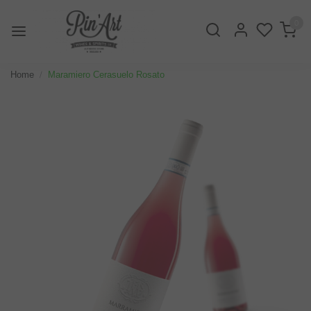
0
Home
Maramiero Cerasuelo Rosato