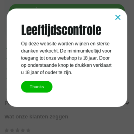
Toevoegen aan winkelwagen
×
Leeftijdscontrole
Aan verlanglijst toevoegen
Op deze website worden wijnen en sterke
Voor
17:00
uur besteld, vandaag verzonden
dranken verkocht. De minimumleeftijd voor
toegang tot onze webshop is 18 jaar. Door
1 jaar
kurkgarantie
op onderstaande knop te drukken verklaart
100%
Belgische
onderneming
u 18 jaar of ouder te zijn.
Gratis verzending vanaf
60 euro
Thanks
Meer informatie?
Neem contact op over dit product
Productomschrijving
Wat onze klanten zeggen