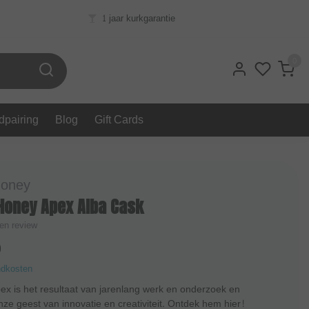
1 jaar kurkgarantie
0
dpairing
Blog
Gift Cards
Honey
Honey Apex Alba Cask
gen review
0
ndkosten
x is het resultaat van jarenlang werk en onderzoek en
 onze geest van innovatie en creativiteit. Ontdek hem hier!