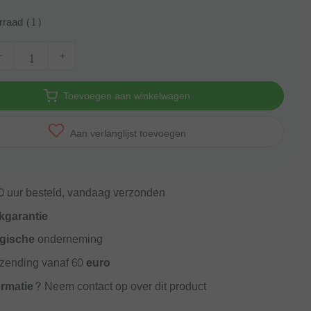
rraad (1)
-
+
Toevoegen aan winkelwagen
Aan verlanglijst toevoegen
0
uur besteld, vandaag verzonden
kgarantie
gische
onderneming
rzending vanaf
60 euro
ormatie?
Neem contact op over dit product