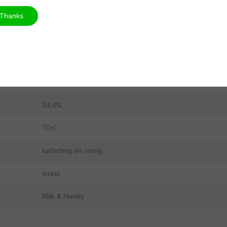
n gebruikt voor het rijpen van whisky in het historische land van herk
 van whisky en het oude land, Alba.
Thanks
chte toetsen van geroosterde marshmallow.
of zeezout.
e ananas met een toets van verkoold brood.
53,4%
70cl
turfachtig en romig
Israel
Milk & Honey