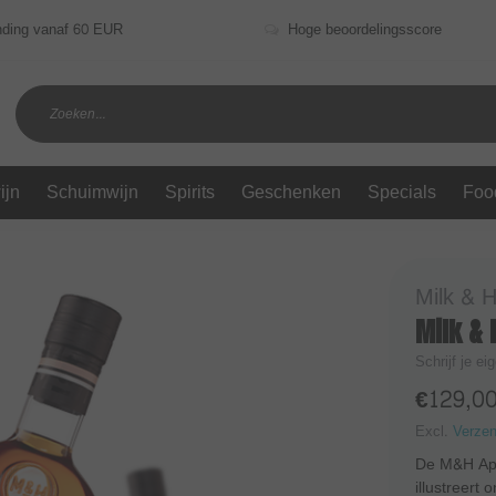
nding vanaf 60 EUR
Hoge beoordelingsscore
ijn
Schuimwijn
Spirits
Geschenken
Specials
Foo
Milk & 
Milk & 
Schrijf je ei
€129,0
Excl.
Verze
De M&H Ape
illustreert