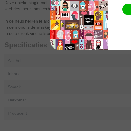
Deze unieke single malt-whisky is gerijpt in vaten die vroeger werde
zeebries, het is ons eerbetoon aan de grote tradities van het maken
In de neus herken je aroma's van gerookte aardbeienyoghurt en za
In de mond is de whiskey turfachtig en romig met gele custard en gr
In de afdronk vind je kruidige aroma's van groene Matcha thee, rijp
Specificaties
Alcohol
Inhoud
Smaak
Herkomst
Producent