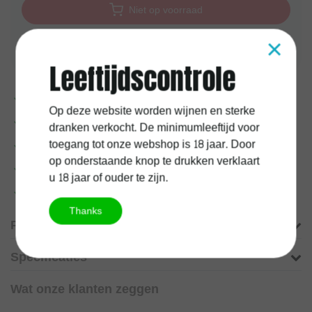
Niet op voorraad
×
Aan verlanglijst toevoegen
Leeftijdscontrole
Voor
17:00
uur besteld, vandaag verzonden
Op deze website worden wijnen en sterke
1 jaar
kurkgarantie
dranken verkocht. De minimumleeftijd voor
toegang tot onze webshop is 18 jaar. Door
100%
Belgische
onderneming
op onderstaande knop te drukken verklaart
Gratis verzending vanaf
60 euro
u 18 jaar of ouder te zijn.
Meer informatie?
Neem contact op over dit product
Thanks
Productomschrijving
Specificaties
Wat onze klanten zeggen