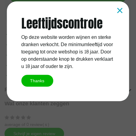
×
Aan verlanglijst toevoegen
Leeftijdscontrole
Voor
17:00
uur besteld, vandaag verzonden
Op deze website worden wijnen en sterke
dranken verkocht. De minimumleeftijd voor
1 jaar
kurkgarantie
toegang tot onze webshop is 18 jaar. Door
100%
Belgische
onderneming
op onderstaande knop te drukken verklaart
u 18 jaar of ouder te zijn.
Gratis verzending vanaf
60 euro
Meer informatie?
Neem contact op over dit product
Thanks
Productomschrijving
Wat onze klanten zeggen
average of 0 review(s)
Schrijf je eigen review