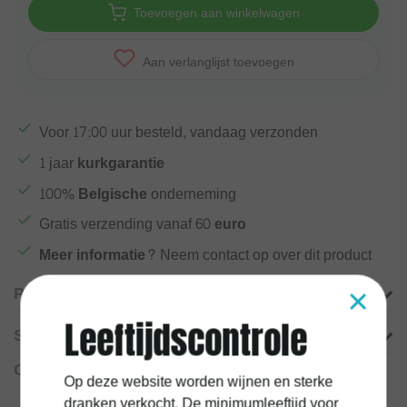
Toevoegen aan winkelwagen
Aan verlanglijst toevoegen
Voor
17:00
uur besteld, vandaag verzonden
1 jaar
kurkgarantie
100%
Belgische
onderneming
Gratis verzending vanaf
60 euro
Meer informatie?
Neem contact op over dit product
×
Productomschrijving
Leeftijdscontrole
Specificaties
Gerelateerde producten
Op deze website worden wijnen en sterke
dranken verkocht. De minimumleeftijd voor