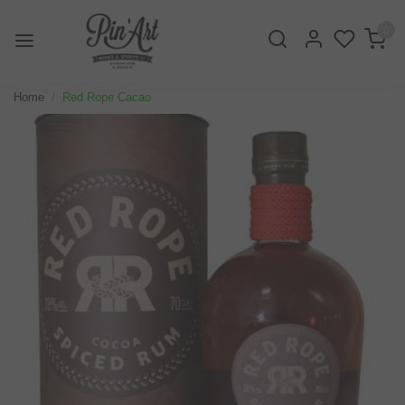
0
Home
Red Rope Cacao