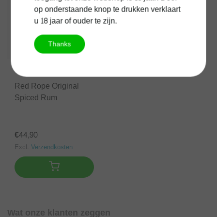
op onderstaande knop te drukken verklaart
u 18 jaar of ouder te zijn.
Thanks
Red Rope Original
Spiced Rum
€44,90
Excl.
Verzendkosten
Wat onze klanten zeggen